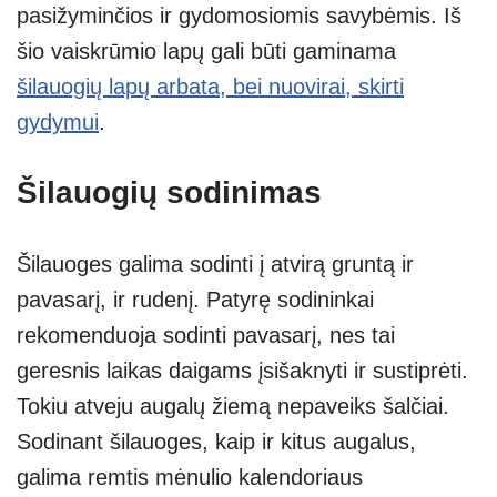
pasižyminčios ir gydomosiomis savybėmis. Iš
šio vaiskrūmio lapų gali būti gaminama
šilauogių lapų arbata, bei nuovirai, skirti
gydymui
.
Šilauogių sodinimas
Šilauoges galima sodinti į atvirą gruntą ir
pavasarį, ir rudenį. Patyrę sodininkai
rekomenduoja sodinti pavasarį, nes tai
geresnis laikas daigams įsišaknyti ir sustiprėti.
Tokiu atveju augalų žiemą nepaveiks šalčiai.
Sodinant šilauoges, kaip ir kitus augalus,
galima remtis mėnulio kalendoriaus