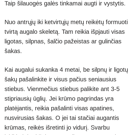
Taip šilauogės galės tinkamai augti ir vystytis.
Nuo antrųjų iki ketvirtųjų metų reikėtų formuoti
tvirtą augalo skeletą. Tam reikia išpjauti visas
ligotas, silpnas, šalčio pažeistas ar gulinčias
šakas.
Kai augalui sukanka 4 metai, be silpnų ir ligotų
šakų pašalinkite ir visus pačius seniausius
stiebus. Vienmečius stiebus palikite ant 3-5
stipriausių ūglių. Jei krūmo pagrindas yra
platėjantis, reikia pašalinti visas apatines,
nusvirusias šakas. O jei tai stačiai augantis
krūmas, reikės išretinti jo vidurį. Svarbu