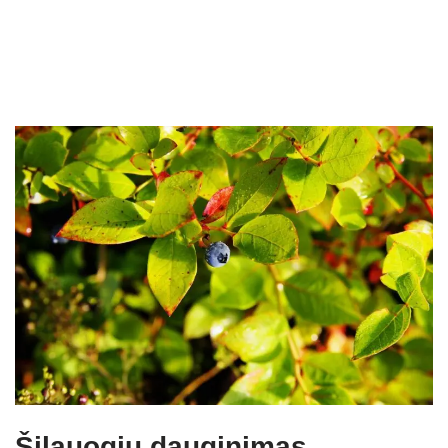
Šilauogių dauginimas