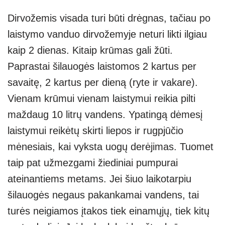
Dirvožemis visada turi būti drėgnas, tačiau po
laistymo vanduo dirvožemyje neturi likti ilgiau
kaip 2 dienas. Kitaip krūmas gali žūti.
Paprastai šilauogės laistomos 2 kartus per
savaitę, 2 kartus per dieną (ryte ir vakare).
Vienam krūmui vienam laistymui reikia pilti
maždaug 10 litrų vandens. Ypatingą dėmesį
laistymui reikėtų skirti liepos ir rugpjūčio
mėnesiais, kai vyksta uogų derėjimas. Tuomet
taip pat užmezgami žiediniai pumpurai
ateinantiems metams. Jei šiuo laikotarpiu
šilauogės negaus pakankamai vandens, tai
turės neigiamos įtakos tiek einamųjų, tiek kitų