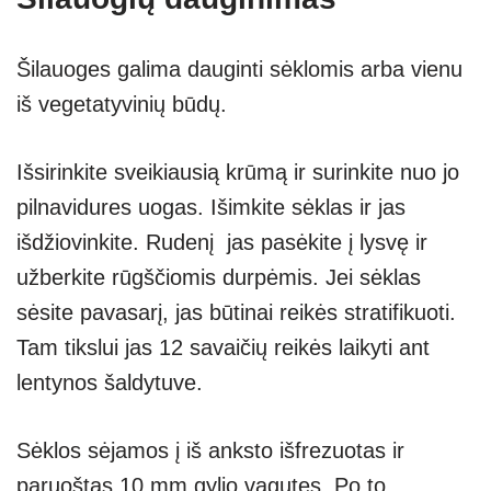
Šilauoges galima dauginti sėklomis arba vienu
iš vegetatyvinių būdų.
Išsirinkite sveikiausią krūmą ir surinkite nuo jo
pilnavidures uogas. Išimkite sėklas ir jas
išdžiovinkite. Rudenį jas pasėkite į lysvę ir
užberkite rūgščiomis durpėmis. Jei sėklas
sėsite pavasarį, jas būtinai reikės stratifikuoti.
Tam tikslui jas 12 savaičių reikės laikyti ant
lentynos šaldytuve.
Sėklos sėjamos į iš anksto išfrezuotas ir
paruoštas 10 mm gylio vagutes. Po to