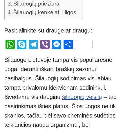
Šilauogių priežiūra
Šilauogių kenkėjai ir ligos
Pasidalinkite su drauge ar draugu:
W
S
T
Vi
M
S
h
ky
el
b
e
h
Šilauogė Lietuvoje tampa vis populiaresnė
at
p
e
er
ss
ar
uoga, deranti iškart braškių sezonui
s
e
gr
e
e
pasibaigus. Šilauogių sodinimas vis labiau
A
a
n
tampa privalomu kiekvienam sodininkui.
p
m
g
Išvedama vis daugiau
šilauogių veislių
– tad
p
er
pasirinkimas išties platus. Šios uogos ne tik
skanios, tačiau dėl savo cheminės sudėties
teikiančios naudą organizmui, bei