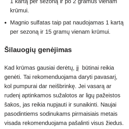
1 kartą per sezoną ir po 2 gramus vienam
krūmui.
Magnio sulfatas taip pat naudojamas 1 kartą
per sezoną ir 15 gramų vienam krūmui.
Šilauogių genėjimas
Kad krūmas gausiai derėtų, jį būtinai reikia
genėti. Tai rekomenduojama daryti pavasarį,
kol pumpurai dar neišbrinkę. Jei vasarą ar
rudenį aptinkamos sužalotos ar ligų pažeistos
šakos, jas reikia nupjauti ir sunaikinti. Naujai
pasodintiems sodinukams pirmaisiais metais
visada rekomenduojama pašalinti visus žiedus.