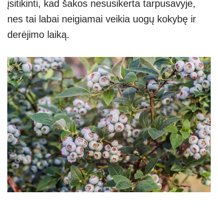
įsitikinti, kad šakos nesusikerta tarpusavyje,
nes tai labai neigiamai veikia uogų kokybę ir
derėjimo laiką.