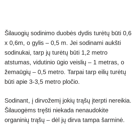
Šilauogių sodinimo duobės dydis turėtų būti 0,6
x 0,6m, o gylis – 0,5 m. Jei sodinami aukšti
sodinukai, tarp jų turėtų būti 1,2 metro
atstumas, vidutinio ūgio veislių – 1 metras, o
žemaūgių – 0,5 metro. Tarpai tarp eilių turėtų
būti apie 3-3,5 metro pločio.
Sodinant, į dirvožemį jokių trąšų įterpti nereikia.
Šilauogėms tręšti niekada nenaudokite
organinių trąšų – dėl jų dirva tampa šarminė.