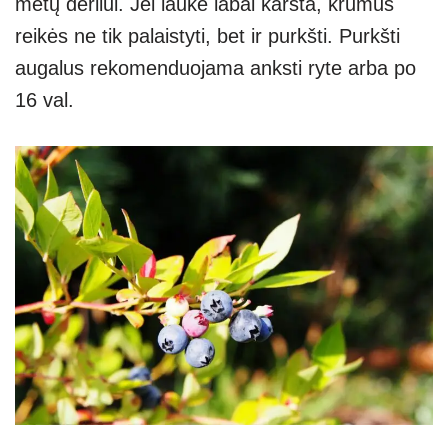
metų derliui. Jei lauke labai karšta, krūmus
reikės ne tik palaistyti, bet ir purkšti. Purkšti
augalus rekomenduojama anksti ryte arba po
16 val.