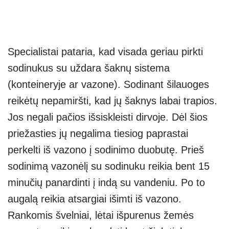
Specialistai pataria, kad visada geriau pirkti
sodinukus su uždara šaknų sistema
(konteineryje ar vazone). Sodinant šilauoges
reikėtų nepamiršti, kad jų šaknys labai trapios.
Jos negali pačios išsiskleisti dirvoje. Dėl šios
priežasties jų negalima tiesiog paprastai
perkelti iš vazono į sodinimo duobutę. Prieš
sodinimą vazonėlį su sodinuku reikia bent 15
minučių panardinti į indą su vandeniu. Po to
augalą reikia atsargiai išimti iš vazono.
Rankomis švelniai, lėtai išpurenus žemės