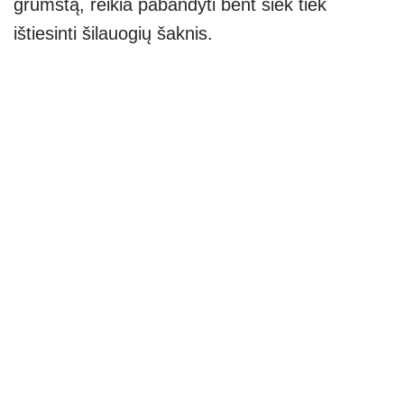
grumstą, reikia pabandyti bent šiek tiek
ištiesinti šilauogių šaknis.