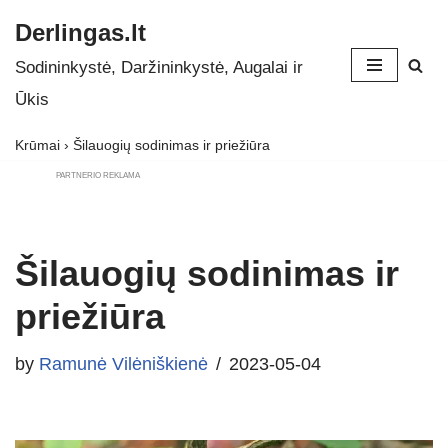
Derlingas.lt
Skip
Sodininkystė, Daržininkystė, Augalai ir
to
Ūkis
content
Krūmai
›
Šilauogių sodinimas ir priežiūra
PARTNERIO REKLAMA
Šilauogių sodinimas ir
priežiūra
by
Ramunė Vilėniškienė
2023-05-04