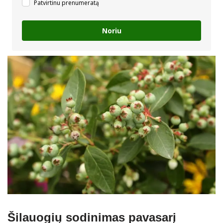
Patvirtinu prenumeratą
Noriu
Šilauogių sodinimas pavasarį