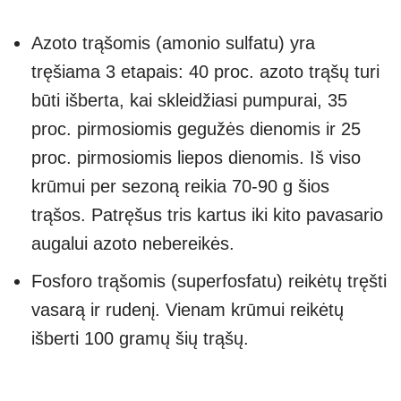
Azoto trąšomis (amonio sulfatu) yra
tręšiama 3 etapais: 40 proc. azoto trąšų turi
būti išberta, kai skleidžiasi pumpurai, 35
proc. pirmosiomis gegužės dienomis ir 25
proc. pirmosiomis liepos dienomis. Iš viso
krūmui per sezoną reikia 70-90 g šios
trąšos. Patręšus tris kartus iki kito pavasario
augalui azoto nebereikės.
Fosforo trąšomis (superfosfatu) reikėtų tręšti
vasarą ir rudenį. Vienam krūmui reikėtų
išberti 100 gramų šių trąšų.