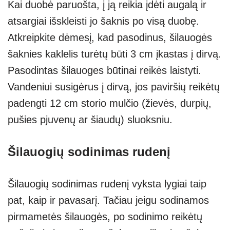
Kai duobė paruošta, į ją reikia įdėti augalą ir
atsargiai išskleisti jo šaknis po visą duobę.
Atkreipkite dėmesį, kad pasodinus, šilauogės
šaknies kaklelis turėtų būti 3 cm įkastas į dirvą.
Pasodintas šilauoges būtinai reikės laistyti.
Vandeniui susigėrus į dirvą, jos paviršių reikėtų
padengti 12 cm storio mulčio (žievės, durpių,
pušies pjuvenų ar šiaudų) sluoksniu.
Šilauogių sodinimas rudenį
Šilauogių sodinimas rudenį vyksta lygiai taip
pat, kaip ir pavasarį. Tačiau jeigu sodinamos
pirmametės šilauogės, po sodinimo reikėtų