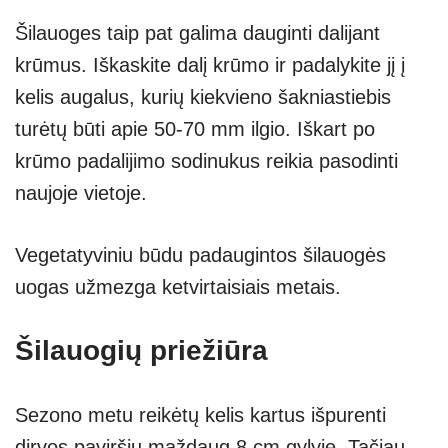
Šilauoges taip pat galima dauginti dalijant
krūmus. Iškaskite dalį krūmo ir padalykite jį į
kelis augalus, kurių kiekvieno šakniastiebis
turėtų būti apie 50-70 mm ilgio. Iškart po
krūmo padalijimo sodinukus reikia pasodinti
naujoje vietoje.
Vegetatyviniu būdu padaugintos šilauogės
uogas užmezga ketvirtaisiais metais.
Šilauogių priežiūra
Sezono metu reikėtų kelis kartus išpurenti
dirvos paviršių maždaug 8 cm gylyje. Tačiau