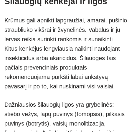
Šilauogių kenkėjai ir ligos
Krūmus gali apnikti lapgraužiai, amarai, pušinio
straubliuko vikšrai ir žvynelinės. Vabalus ir jų
lervas reikia surinkti rankomis ir sunaikinti.
Kitus kenkėjus lengviausia naikinti naudojant
insekticidus arba akaricidus. Šilauoges tais
pačiais prevenciniais produktais
rekomenduojama purkšti labai ankstyvą
pavasarį ir po to, kai nuskinami visi vaisiai.
Dažniausios šilauogių ligos yra grybelinės:
stiebo vėžys, lapų puvinys (fomopsis), pilkasis
puvinys (botrytis), vaisių monolitizacija,