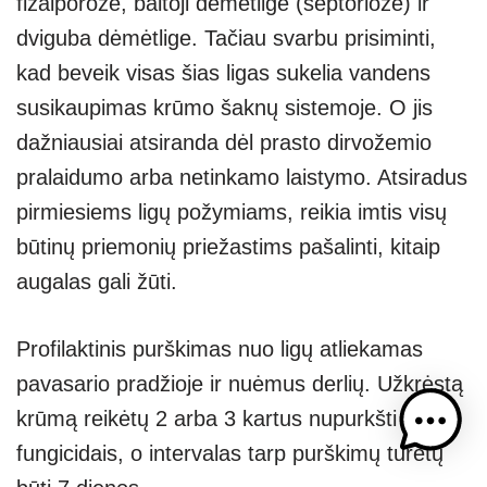
fizalporozė, baltoji dėmėtligė (septoriozė) ir
dviguba dėmėtlige. Tačiau svarbu prisiminti,
kad beveik visas šias ligas sukelia vandens
susikaupimas krūmo šaknų sistemoje. O jis
dažniausiai atsiranda dėl prasto dirvožemio
pralaidumo arba netinkamo laistymo. Atsiradus
pirmiesiems ligų požymiams, reikia imtis visų
būtinų priemonių priežastims pašalinti, kitaip
augalas gali žūti.
Profilaktinis purškimas nuo ligų atliekamas
pavasario pradžioje ir nuėmus derlių. Užkrėstą
krūmą reikėtų 2 arba 3 kartus nupurkšti
fungicidais, o intervalas tarp purškimų turėtų