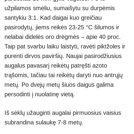
užpilamos smėliu, sumaišytu su durpėmis
santykiu 3:1. Kad daigai kuo greičiau
pasirodytų, jiems reikės 23-25 °C šilumos ir
nelabai didelės oro drėgmės – apie 40 proc.
Taip pat svarbu laiku laistyti, ravėti piktžoles ir
purenti dirvos paviršių. Naujai pasirodžiusius
augalus pavasarį reikėtų patręšti azoto
trąšomis, tačiau tai reikėtų daryti nuo antrųjų
metų. Po dvejų metų šiuos daigus galima
persodinti į nuolatinę vietą.
Iš sėklų užauginti augalai pirmuosius vaisius
subrandina sulaukę 7-8 metų.