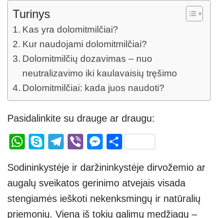
Turinys
Kas yra dolomitmilčiai?
Kur naudojami dolomitmilčiai?
Dolomitmilčių dozavimas – nuo
neutralizavimo iki kaulavaisių tręšimo
Dolomitmilčiai: kada juos naudoti?
Pasidalinkite su drauge ar draugu:
W
S
T
Vi
M
S
h
ky
el
b
e
h
Sodininkystėje ir daržininkystėje dirvožemio ar
at
p
e
er
ss
ar
augalų sveikatos gerinimo atvejais visada
s
e
gr
e
e
stengiamės ieškoti nekenksmingų ir natūralių
A
a
n
priemonių. Viena iš tokių galimų medžiagų –