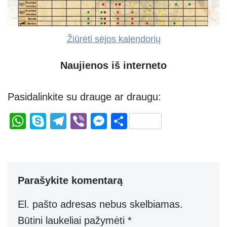
Žiūrėti sėjos kalendorių
Naujienos iš interneto
Pasidalinkite su drauge ar draugu:
W
S
T
Vi
M
S
h
ky
el
b
e
h
at
p
e
er
ss
ar
s
e
gr
e
e
Parašykite komentarą
A
a
n
p
m
g
El. pašto adresas nebus skelbiamas.
p
er
Būtini laukeliai pažymėti
*