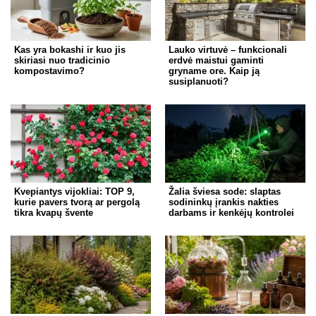
Kas yra bokashi ir kuo jis
Lauko virtuvė – funkcionali
skiriasi nuo tradicinio
erdvė maistui gaminti
kompostavimo?
gryname ore. Kaip ją
susiplanuoti?
Kvepiantys vijokliai: TOP 9,
Žalia šviesa sode: slaptas
kurie pavers tvorą ar pergolą
sodininkų įrankis nakties
tikra kvapų švente
darbams ir kenkėjų kontrolei