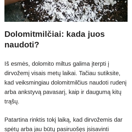
Dolomitmilčiai: kada juos
naudoti?
Iš esmės, dolomito miltus galima įterpti į
dirvožemį visais metų laikai. Tačiau sutiksite,
kad veiksmingiau dolomitmilčius naudoti rudenį
arba ankstyvą pavasarį, kaip ir daugumą kitų
trąšų.
Patartina rinktis tokį laiką, kad dirvožemis dar
spėtų arba jau būtų pasiruošęs įsisavinti