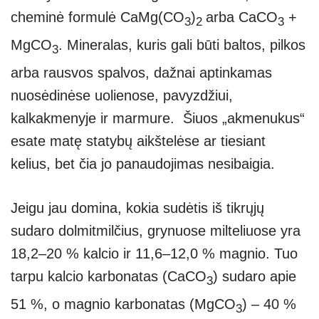
cheminė formulė CaMg(CO
)
arba CaCO
+
3
2
3
MgCO
. Mineralas, kuris gali būti baltos, pilkos
3
arba rausvos spalvos, dažnai aptinkamas
nuosėdinėse uolienose, pavyzdžiui,
kalkakmenyje ir marmure. Šiuos „akmenukus“
esate matę statybų aikštelėse ar tiesiant
kelius, bet čia jo panaudojimas nesibaigia.
Jeigu jau domina, kokia sudėtis iš tikrųjų
sudaro dolmitmilčius, grynuose milteliuose yra
18,2–20 % kalcio ir 11,6–12,0 % magnio. Tuo
tarpu kalcio karbonatas (CaCO
) sudaro apie
3
51 %, o magnio karbonatas (MgCO
) – 40 %
3