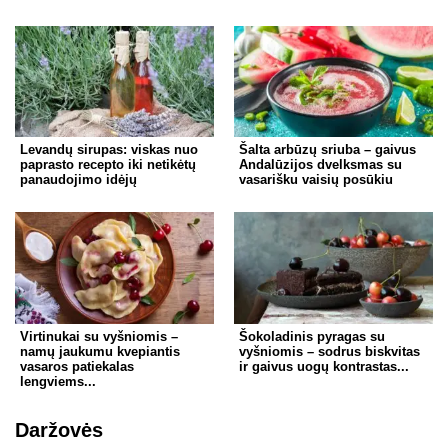
Levandų sirupas: viskas nuo
Šalta arbūzų sriuba – gaivus
paprasto recepto iki netikėtų
Andalūzijos dvelksmas su
panaudojimo idėjų
vasarišku vaisių posūkiu
Virtinukai su vyšniomis –
Šokoladinis pyragas su
namų jaukumu kvepiantis
vyšniomis – sodrus biskvitas
vasaros patiekalas
ir gaivus uogų kontrastas...
lengviems...
Daržovės