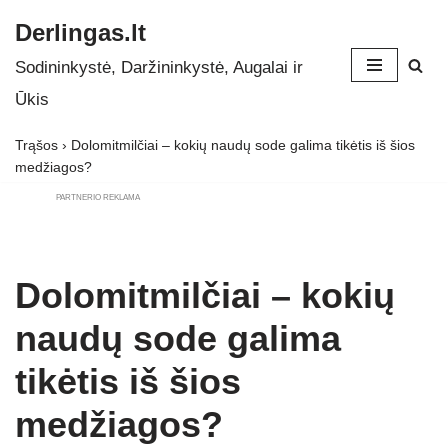
Derlingas.lt
Skip
Sodininkystė, Daržininkystė, Augalai ir
to
Ūkis
content
Trąšos
›
Dolomitmilčiai – kokių naudų sode galima tikėtis iš šios
medžiagos?
PARTNERIO REKLAMA
Dolomitmilčiai – kokių
naudų sode galima
tikėtis iš šios
medžiagos?