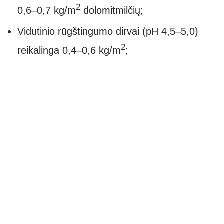
2
0,6–0,7 kg/m
dolomitmilčių;
Vidutinio rūgštingumo dirvai (pH 4,5–5,0)
2
reikalinga 0,4–0,6 kg/m
;