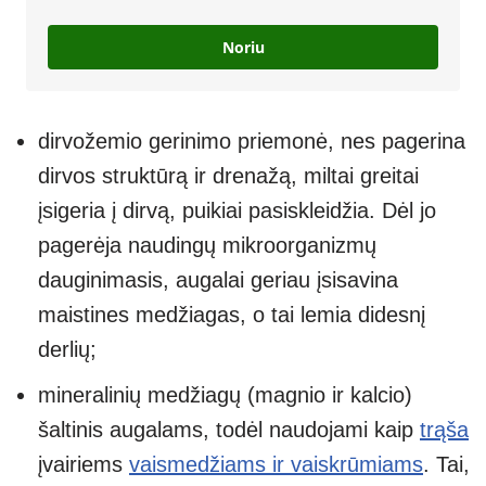
Noriu
dirvožemio gerinimo priemonė, nes pagerina
dirvos struktūrą ir drenažą, miltai greitai
įsigeria į dirvą, puikiai pasiskleidžia. Dėl jo
pagerėja naudingų mikroorganizmų
dauginimasis, augalai geriau įsisavina
maistines medžiagas, o tai lemia didesnį
derlių;
mineralinių medžiagų (magnio ir kalcio)
šaltinis augalams, todėl naudojami kaip
trąša
įvairiems
vaismedžiams ir vaiskrūmiams
. Tai,