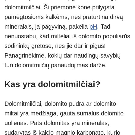
p
m
g
dolomitmilčiai. Ši priemonė kone prilygsta
p
er
pamėgtosioms kalkėms, nes praturtina dirvą
mineralais, ją pagyviną, pakelia
pH
. Tad
nenuostabu, kad milteliai iš dolomito populiarūs
sodininkų gretose, nes jie dar ir pigūs!
Panagrinėkime, kokių dar naudingų savybių
turi dolomitmilčių panaudojimas darže.
Kas yra dolomitmilčiai?
Dolomitmilčiai, dolomito pudra ar dolomito
miltai yra medžiaga, gauta sumalus dolomito
uolienas. Pats dolomitas yra mineralas,
sudarytas iš kalcio magnio karbonato, kurio