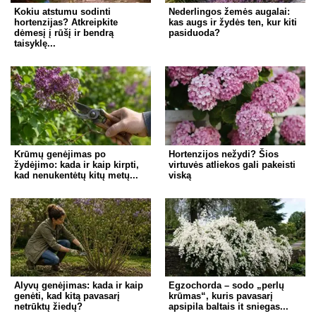
Kokiu atstumu sodinti
Nederlingos žemės augalai:
hortenzijas? Atkreipkite
kas augs ir žydės ten, kur kiti
dėmesį į rūšį ir bendrą
pasiduoda?
taisyklę...
Krūmų genėjimas po
Hortenzijos nežydi? Šios
žydėjimo: kada ir kaip kirpti,
virtuvės atliekos gali pakeisti
kad nenukentėtų kitų metų...
viską
Alyvų genėjimas: kada ir kaip
Egzochorda – sodo „perlų
genėti, kad kitą pavasarį
krūmas“, kuris pavasarį
netrūktų žiedų?
apsipila baltais it sniegas...