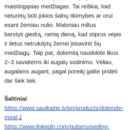
maistingąsias medžiagas. Tai reiškia, kad
neturėtų būti jokios šalnų tikimybės ar orui
esant žemiau nulio. Maloniau miltus
barstyti giedrą, ramią dieną, kad stiprus vėjas
ir lietus netrukdytų žemei įsisavinti šių
medžiagų. Taip pat, dolomitą naudokite likus
2–3 savaitėms iki augalų sodinimo. Vėliau,
augalams augant, pagal poreikį galite pridėti
dar šiek tiek.
Šaltiniai
:
https://www.saulkalne.lv/en/products/dolomite-
meal-1
https://www.linkedin.com/pulse/unveiling-