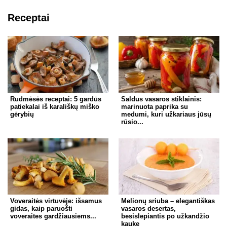
Receptai
Rudmėsės receptai: 5 gardūs
Saldus vasaros stiklainis:
patiekalai iš karališkų miško
marinuota paprika su
gėrybių
medumi, kuri užkariaus jūsų
rūsio...
Voveraitės virtuvėje: išsamus
Melionų sriuba – elegantiškas
gidas, kaip paruošti
vasaros desertas,
voveraites gardžiausiems...
besislepiantis po užkandžio
kauke