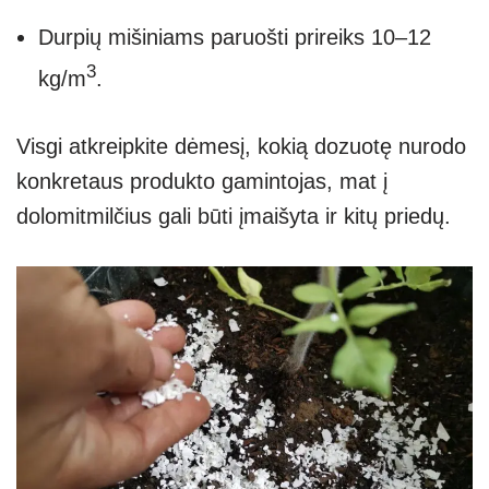
Durpių mišiniams paruošti prireiks 10–12
3
kg/m
.
Visgi atkreipkite dėmesį, kokią dozuotę nurodo
konkretaus produkto gamintojas, mat į
dolomitmilčius gali būti įmaišyta ir kitų priedų.