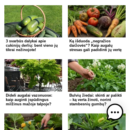
3 svarbūs dalykai apie
Ką išduoda „negražios
cukinijų derlių: bent vieno jų
daržovės“? Kaip augalų
tikrai nežinojote!
stresas gali padidinti jų vertę
Dideli augalai vazonuose:
Bulvių žiedai: skinti ar palikti
kaip auginti įspūdingus
– ką verta žinoti, norint
milžinus mažoje talpoje?
stambesnių gumbų?