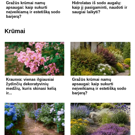
Gražūs krūmai namų
Hidrolatas iš sodo augalų:
apsaugai: kaip sukurti
kaip jį pasigaminti, naudoti ir
neįveikiamą ir estetišką sodo
saugiai laikyti?
barjerą?
Krūmai
Krausva: vienas ilgiausiai
Gražūs krūmai namų
žydinčių dekoratyvinių
apsaugai: kaip sukurti
medžių, kuris skinasi kelią
neįveikiamą ir estetišką sodo
ir...
barjerą?