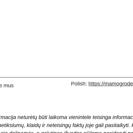
Polish:
https://mamogrodek
e mus
rmacija neturėtų būti laikoma vienintele teisinga informac
 netikslumų, klaidų ir neteisingų faktų joje gali pasitaiky