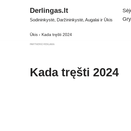
Derlingas.lt
Sėj
Skip
Gry
Sodininkystė, Daržininkystė, Augalai ir Ūkis
to
content
Ūkis
›
Kada tręšti 2024
PARTNERIO REKLAMA
Kada tręšti 2024