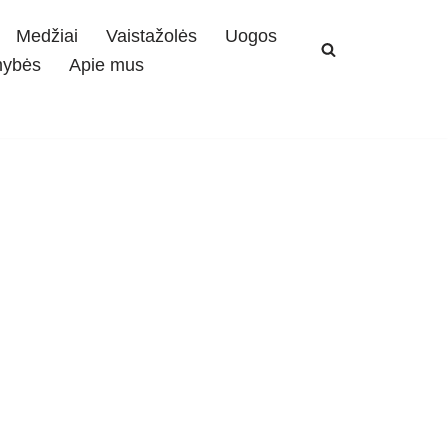
Medžiai
Vaistažolės
Uogos
mybės
Apie mus