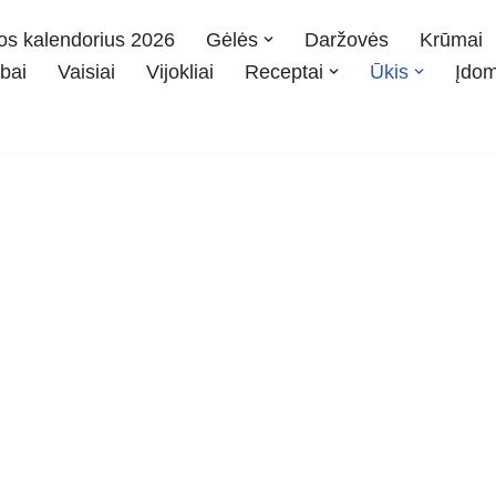
os kalendorius 2026
Gėlės
Daržovės
Krūmai
bai
Vaisiai
Vijokliai
Receptai
Ūkis
Įdo