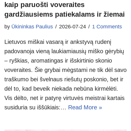
kaip paruošti voveraites
gardžiausiems patiekalams ir žiemai
by
Ūkininkas Paulius
2026-07-24
1 Comments
Lietuvos miškai vasarą ir ankstyvą rudenį
padovanoja vieną laukiamiausių miško gėrybių
– ryškias, aromatingas ir išskirtinio skonio
voveraites. Šie grybai mėgstami ne tik dėl savo
traškumo bei švelnaus riešutų poskonio, bet ir
dėl to, kad beveik niekada nebūna kirmėlėti.
Vis dėlto, net ir patyrę virtuvės meistrai kartais
susiduria su iššūkiais:…
Read More »