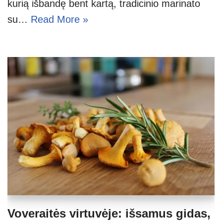
kurią išbandę bent kartą, tradicinio marinato
su…
Read More »
Voveraitės virtuvėje: išsamus gidas,