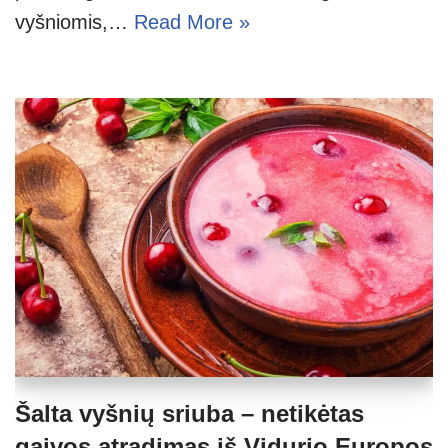
vyšniomis,…
Read More »
Šalta vyšnių sriuba – netikėtas
gaivos atradimas iš Vidurio Europos