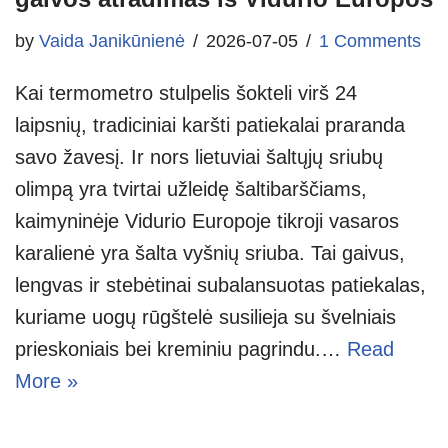
by
Vaida Janikūnienė
2026-07-05
1 Comments
Kai termometro stulpelis šokteli virš 24
laipsnių, tradiciniai karšti patiekalai praranda
savo žavesį. Ir nors lietuviai šaltųjų sriubų
olimpą yra tvirtai užleidę šaltibarščiams,
kaimyninėje Vidurio Europoje tikroji vasaros
karalienė yra šalta vyšnių sriuba. Tai gaivus,
lengvas ir stebėtinai subalansuotas patiekalas,
kuriame uogų rūgštelė susilieja su švelniais
prieskoniais bei kreminiu pagrindu.…
Read
More »