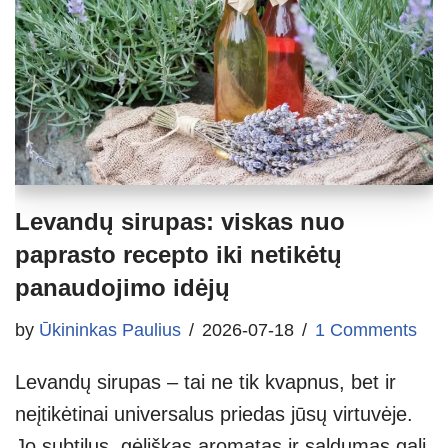
Levandų sirupas: viskas nuo
paprasto recepto iki netikėtų
panaudojimo idėjų
by
Ūkininkas Paulius
2026-07-18
1 Comments
Levandų sirupas – tai ne tik kvapnus, bet ir
neįtikėtinai universalus priedas jūsų virtuvėje.
Jo subtilus, gėliškas aromatas ir saldumas gali