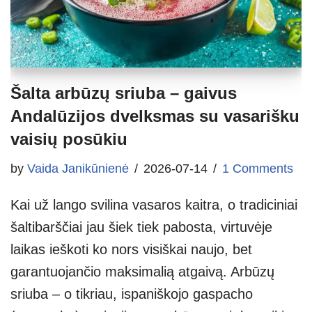
Šalta arbūzų sriuba – gaivus
Andalūzijos dvelksmas su vasarišku
vaisių posūkiu
by
Vaida Janikūnienė
2026-07-14
1 Comments
Kai už lango svilina vasaros kaitra, o tradiciniai
šaltibarščiai jau šiek tiek pabosta, virtuvėje
laikas ieškoti ko nors visiškai naujo, bet
garantuojančio maksimalią atgaivą. Arbūzų
sriuba – o tikriau, ispaniškojo gaspacho