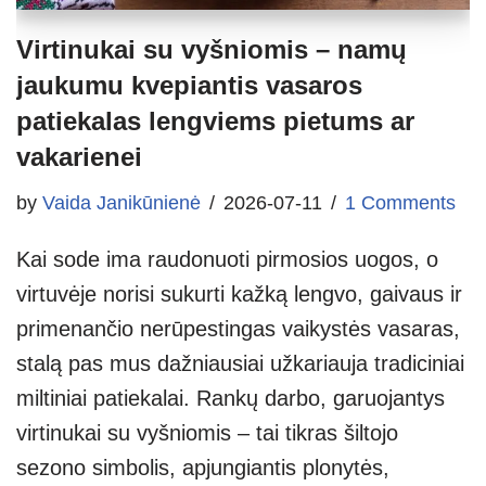
Virtinukai su vyšniomis – namų
jaukumu kvepiantis vasaros
patiekalas lengviems pietums ar
vakarienei
by
Vaida Janikūnienė
2026-07-11
1 Comments
Kai sode ima raudonuoti pirmosios uogos, o
virtuvėje norisi sukurti kažką lengvo, gaivaus ir
primenančio nerūpestingas vaikystės vasaras,
stalą pas mus dažniausiai užkariauja tradiciniai
miltiniai patiekalai. Rankų darbo, garuojantys
virtinukai su vyšniomis – tai tikras šiltojo
sezono simbolis, apjungiantis plonytės,