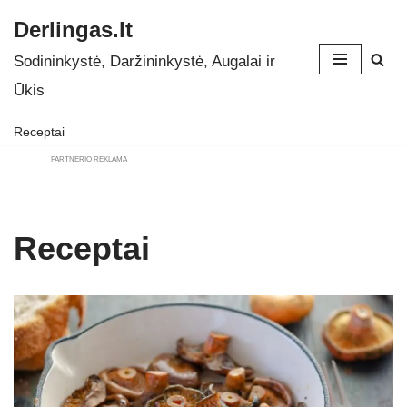
Derlingas.lt
Skip
Sodininkystė, Daržininkystė, Augalai ir
to
Ūkis
content
Receptai
PARTNERIO REKLAMA
Receptai