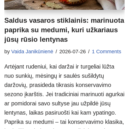
Saldus vasaros stiklainis: marinuota
paprika su medumi, kuri užkariaus
jūsų rūsio lentynas
by
Vaida Janikūnienė
2026-07-26
1 Comments
Artėjant rudeniui, kai daržai ir turgeliai lūžta
nuo sunkių, mėsingų ir saulės sušildytų
daržovių, prasideda tikrasis konservavimo
sezono įkarštis. Jei tradiciniai marinuoti agurkai
ar pomidorai savo sultyse jau užpildė jūsų
lentynas, laikas pasiruošti kai kam ypatingo.
Paprika su medumi – tai konservavimo klasika,