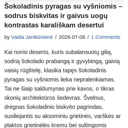
Šokoladinis pyragas su vyšniomis –
sodrus biskvitas ir gaivus uogų
kontrastas karališkam desertui
by
Vaida Janikūnienė
2026-07-08
1 Comments
Kai norisi deserto, kuris subalansuotų gilią,
sodrią šokolado prabangą ir gyvybingą, gaivią
vaisių rūgštelę, klasika tapęs šokoladinis
pyragas su vyšniomis lieka nepralenkiamas.
Tai ne šiaip saldumynas prie kavos, o tikras
skonių architektūros šedevras. Švelnus,
drėgnas šokoladinio biskvito pagrindas,
susiliejantis su aksominiu grietinės, varškės ar
plaktos grietinėlės kremu bei sultingomis