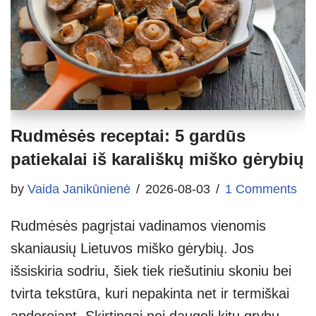
Rudmėsės receptai: 5 gardūs
patiekalai iš karališkų miško gėrybių
by
Vaida Janikūnienė
2026-08-03
1 Comments
Rudmėsės pagrįstai vadinamos vienomis
skaniausių Lietuvos miško gėrybių. Jos
išsiskiria sodriu, šiek tiek riešutiniu skoniu bei
tvirta tekstūra, kuri nepakinta net ir termiškai
apdorojant. Skirtingai nei daugelį kitų grybų,