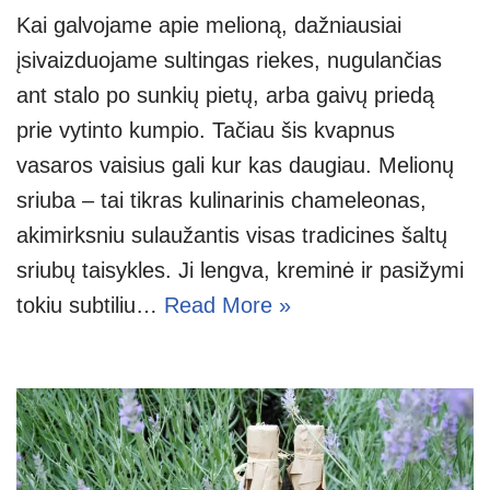
Kai galvojame apie melioną, dažniausiai
įsivaizduojame sultingas riekes, nugulančias
ant stalo po sunkių pietų, arba gaivų priedą
prie vytinto kumpio. Tačiau šis kvapnus
vasaros vaisius gali kur kas daugiau. Melionų
sriuba – tai tikras kulinarinis chameleonas,
akimirksniu sulaužantis visas tradicines šaltų
sriubų taisykles. Ji lengva, kreminė ir pasižymi
tokiu subtiliu…
Read More »