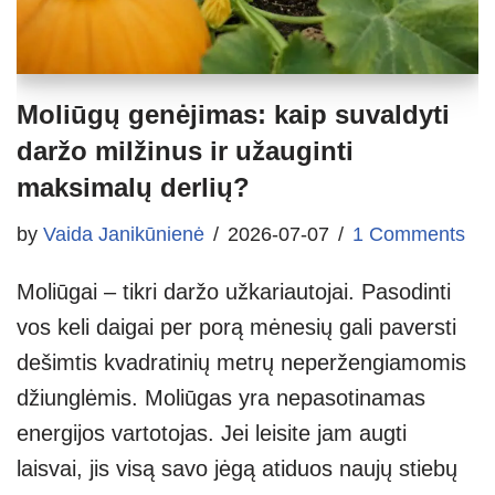
Moliūgų genėjimas: kaip suvaldyti
daržo milžinus ir užauginti
maksimalų derlių?
by
Vaida Janikūnienė
2026-07-07
1 Comments
Moliūgai – tikri daržo užkariautojai. Pasodinti
vos keli daigai per porą mėnesių gali paversti
dešimtis kvadratinių metrų neperžengiamomis
džiunglėmis. Moliūgas yra nepasotinamas
energijos vartotojas. Jei leisite jam augti
laisvai, jis visą savo jėgą atiduos naujų stiebų