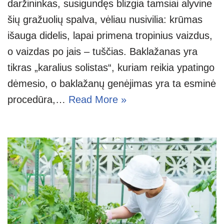
daržininkas, susigundęs blizgia tamsiai alyvine
šių gražuolių spalva, vėliau nusivilia: krūmas
išauga didelis, lapai primena tropinius vaizdus,
o vaizdas po jais – tuščias. Baklažanas yra
tikras „karalius solistas“, kuriam reikia ypatingo
dėmesio, o baklažanų genėjimas yra ta esminė
procedūra,…
Read More »