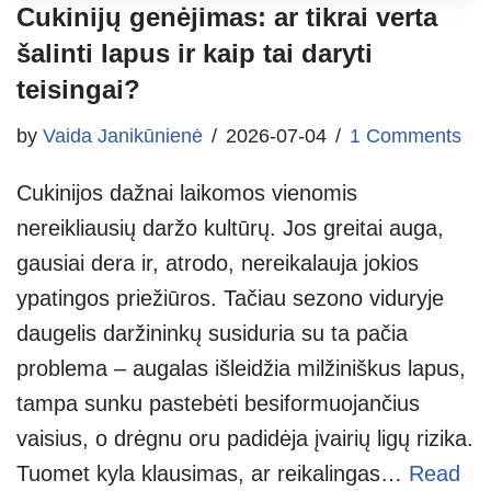
Cukinijų genėjimas: ar tikrai verta
šalinti lapus ir kaip tai daryti
teisingai?
by
Vaida Janikūnienė
2026-07-04
1 Comments
Cukinijos dažnai laikomos vienomis
nereikliausių daržo kultūrų. Jos greitai auga,
gausiai dera ir, atrodo, nereikalauja jokios
ypatingos priežiūros. Tačiau sezono viduryje
daugelis daržininkų susiduria su ta pačia
problema – augalas išleidžia milžiniškus lapus,
tampa sunku pastebėti besiformuojančius
vaisius, o drėgnu oru padidėja įvairių ligų rizika.
Tuomet kyla klausimas, ar reikalingas…
Read