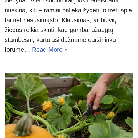
žiedynai. Vieni sodininkai juos nedelsdami
nuskina, kiti – ramiai palieka žydėti, o treti apie
tai net nesusimąsto. Klausimas, ar bulvių
žiedus reikia skinti, kad gumbai užaugtų
stambesni, kartojasi dažname daržininkų
forume…
Read More »