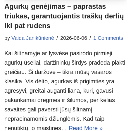
Agurkų genėjimas – paprastas
triukas, garantuojantis traškų derlių
iki pat rudens
by
Vaida Janikūnienė
2026-06-06
1 Comments
Kai šiltnamyje ar lysvėse pasirodo pirmieji
agurkų ūseliai, daržininkų širdys pradeda plakti
greičiau. Ši daržovė – tikra mūsų vasaros
klasika. Vis dėlto, agurkas iš prigimties yra
agresyvi, greitai auganti liana, kuri, gavusi
pakankamai drėgmės ir šilumos, per kelias
savaites gali paversti jūsų šiltnamį
nepraeinamomis džiunglėmis. Kad taip
nenutiktų, o maistinės…
Read More »