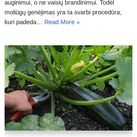
auginimui, o ne vaisių brandinimui. Todėl
moliūgų genėjimas yra ta svarbi procedūra,
kuri padeda…
Read More »