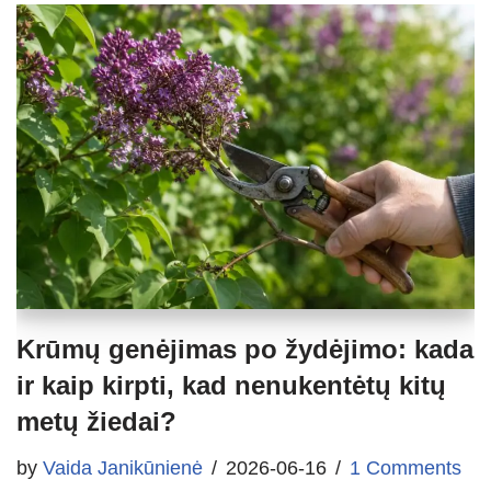
Krūmų genėjimas po žydėjimo: kada
ir kaip kirpti, kad nenukentėtų kitų
metų žiedai?
by
Vaida Janikūnienė
2026-06-16
1 Comments