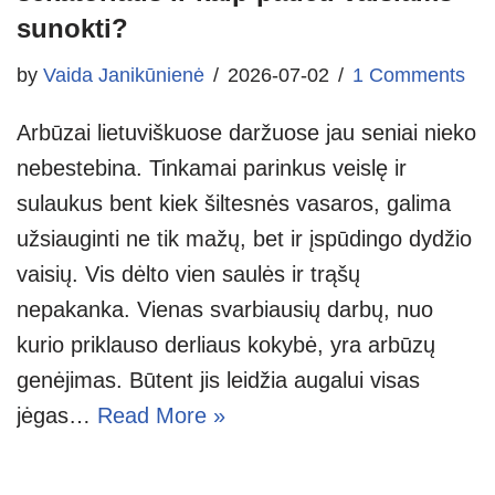
sunokti?
by
Vaida Janikūnienė
2026-07-02
1 Comments
Arbūzai lietuviškuose daržuose jau seniai nieko
nebestebina. Tinkamai parinkus veislę ir
sulaukus bent kiek šiltesnės vasaros, galima
užsiauginti ne tik mažų, bet ir įspūdingo dydžio
vaisių. Vis dėlto vien saulės ir trąšų
nepakanka. Vienas svarbiausių darbų, nuo
kurio priklauso derliaus kokybė, yra arbūzų
genėjimas. Būtent jis leidžia augalui visas
jėgas…
Read More »