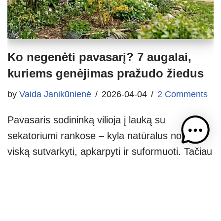
Ko negenėti pavasarį? 7 augalai,
kuriems genėjimas pražudo žiedus
by
Vaida Janikūnienė
2026-04-04
2 Comments
Pavasaris sodininką vilioja į lauką su
sekatoriumi rankose – kyla natūralus noras
viską sutvarkyti, apkarpyti ir suformuoti. Tačiau
būtent šiuo metu lengviausia padaryti klaidą,
kuri atims visų metų žydėjimą. Žinoti, ko
negenėti pavasarį – tai ne smulkmena: dalis
augalų žiedinius pumpurus suformuoja dar