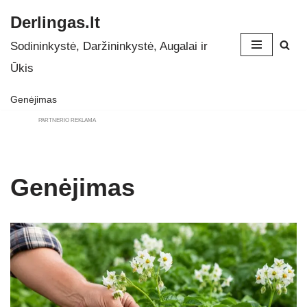
Derlingas.lt
Skip
Sodininkystė, Daržininkystė, Augalai ir
to
Ūkis
content
Genėjimas
PARTNERIO REKLAMA
Genėjimas