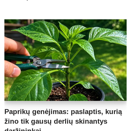
Paprikų genėjimas: paslaptis, kurią
žino tik gausų derlių skinantys
daržininkai