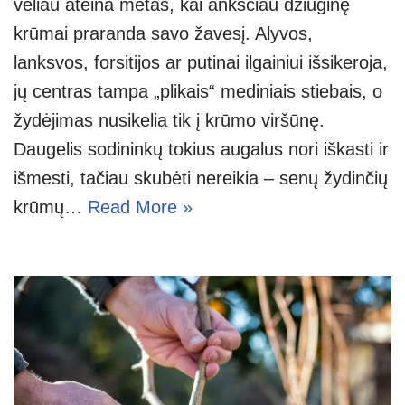
vėliau ateina metas, kai anksčiau džiuginę
krūmai praranda savo žavesį. Alyvos,
lanksvos, forsitijos ar putinai ilgainiui išsikeroja,
jų centras tampa „plikais“ mediniais stiebais, o
žydėjimas nusikelia tik į krūmo viršūnę.
Daugelis sodininkų tokius augalus nori iškasti ir
išmesti, tačiau skubėti nereikia – senų žydinčių
krūmų…
Read More »