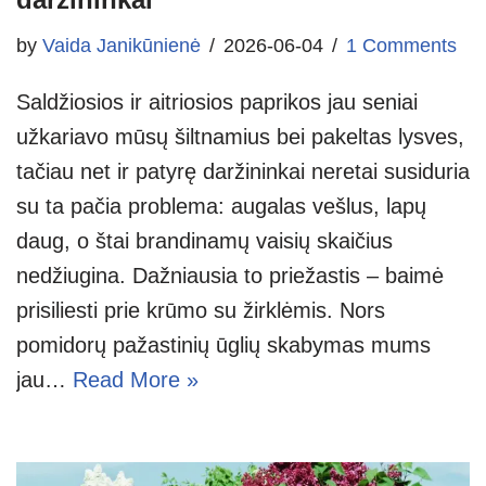
by
Vaida Janikūnienė
2026-06-04
1 Comments
Saldžiosios ir aitriosios paprikos jau seniai
užkariavo mūsų šiltnamius bei pakeltas lysves,
tačiau net ir patyrę daržininkai neretai susiduria
su ta pačia problema: augalas vešlus, lapų
daug, o štai brandinamų vaisių skaičius
nedžiugina. Dažniausia to priežastis – baimė
prisiliesti prie krūmo su žirklėmis. Nors
pomidorų pažastinių ūglių skabymas mums
jau…
Read More »