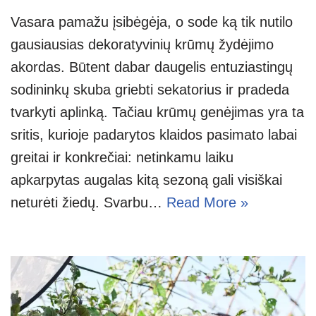
Vasara pamažu įsibėgėja, o sode ką tik nutilo
gausiausias dekoratyvinių krūmų žydėjimo
akordas. Būtent dabar daugelis entuziastingų
sodininkų skuba griebti sekatorius ir pradeda
tvarkyti aplinką. Tačiau krūmų genėjimas yra ta
sritis, kurioje padarytos klaidos pasimato labai
greitai ir konkrečiai: netinkamu laiku
apkarpytas augalas kitą sezoną gali visiškai
neturėti žiedų. Svarbu…
Read More »