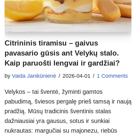
Citrininis tiramisu – gaivus
pavasario gūsis ant Velykų stalo.
Kaip paruošti lengvai ir gardžiai?
by
Vaida Janikūnienė
2026-04-01
1 Comments
Velykos – tai šventė, žyminti gamtos
pabudimą, šviesos pergalę prieš tamsą ir naują
pradžią. Mūsų tradicinis šventinis stalas
dažniausiai yra gausus, sotus ir sunkiai
nukrautas: margučiai su majonezu, riebūs