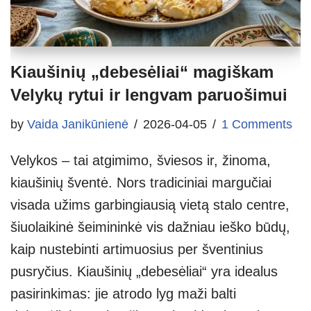
Kiaušinių „debesėliai“ magiškam
Velykų rytui ir lengvam paruošimui
by
Vaida Janikūnienė
2026-04-05
1 Comments
Velykos – tai atgimimo, šviesos ir, žinoma,
kiaušinių šventė. Nors tradiciniai margučiai
visada užims garbingiausią vietą stalo centre,
šiuolaikinė šeimininkė vis dažniau ieško būdų,
kaip nustebinti artimuosius per šventinius
pusryčius. Kiaušinių „debesėliai“ yra idealus
pasirinkimas: jie atrodo lyg maži balti