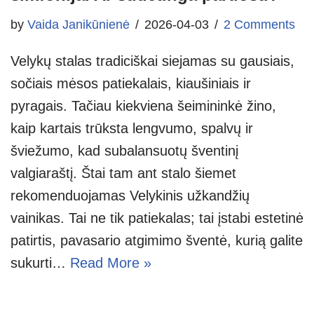
by
Vaida Janikūnienė
2026-04-03
2 Comments
Velykų stalas tradiciškai siejamas su gausiais,
sočiais mėsos patiekalais, kiaušiniais ir
pyragais. Tačiau kiekviena šeimininkė žino,
kaip kartais trūksta lengvumo, spalvų ir
šviežumo, kad subalansuotų šventinį
valgiaraštį. Štai tam ant stalo šiemet
rekomenduojamas Velykinis užkandžių
vainikas. Tai ne tik patiekalas; tai įstabi estetinė
patirtis, pavasario atgimimo šventė, kurią galite
sukurti…
Read More »