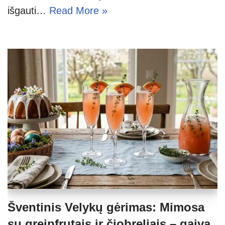
išgauti…
Read More »
Šventinis Velykų gėrimas: Mimosa
su greipfrutais ir čiobreliais – gaiva,