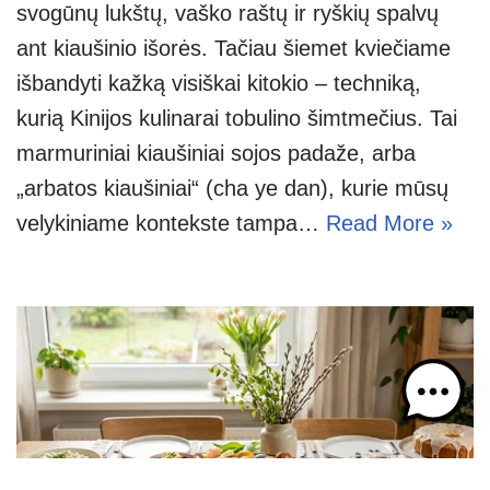
svogūnų lukštų, vaško raštų ir ryškių spalvų
ant kiaušinio išorės. Tačiau šiemet kviečiame
išbandyti kažką visiškai kitokio – techniką,
kurią Kinijos kulinarai tobulino šimtmečius. Tai
marmuriniai kiaušiniai sojos padaže, arba
„arbatos kiaušiniai“ (cha ye dan), kurie mūsų
velykiniame kontekste tampa…
Read More »