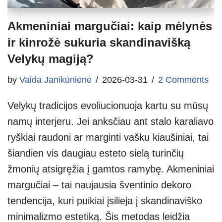
Akmeniniai margučiai: kaip mėlynės
ir kinrožė sukuria skandinavišką
Velykų magiją?
by
Vaida Janikūnienė
2026-03-31
2 Comments
Velykų tradicijos evoliucionuoja kartu su mūsų
namų interjeru. Jei anksčiau ant stalo karaliavo
ryškiai raudoni ar marginti vašku kiaušiniai, tai
šiandien vis daugiau esteto sielą turinčių
žmonių atsigręžia į gamtos ramybę. Akmeniniai
margučiai – tai naujausia šventinio dekoro
tendencija, kuri puikiai įsilieja į skandinaviško
minimalizmo estetiką. Šis metodas leidžia