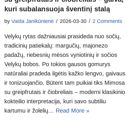
kuri subalansuoja šventinį stalą
by
Vaida Janikūnienė
2026-03-30
2 Comments
Velykų rytas dažniausiai prasideda nuo sočių,
tradicinių patiekalų: margučių, majonezo
padažų, riebesnių mėsos vyniotinių ir sočios
Velykų bobos. Po tokios gausos gomurys
natūraliai pradeda ilgėtis kažko lengvo, gaivaus
ir tonizuojančio. Būtent tam puikiai tiks Mimosa
su greipfrutais ir čiobreliais – moderni klasikinio
kokteilio interpretacija, kuri savo subtiliu
kartumu ir žolelių…
Read More »