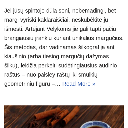
Jei jūsų spintoje dūla seni, nebemadingi, bet
margi vyriški kaklaraiščiai, neskubėkite jų
išmesti. Artėjant Velykoms jie gali tapti pačiu
brangiausiu įrankiu kuriant unikalius margučius.
Šis metodas, dar vadinamas šilkografija ant
kiaušinio (arba tiesiog margučių dažymas
šilku), leidžia perkelti sudėtingiausius audinio
raštus – nuo paisley raštų iki smulkių
geometrinių figūrų –…
Read More »