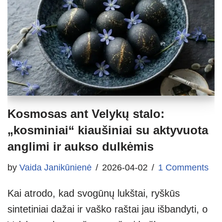
Kosmosas ant Velykų stalo:
„kosminiai“ kiaušiniai su aktyvuota
anglimi ir aukso dulkėmis
by
Vaida Janikūnienė
2026-04-02
1 Comments
Kai atrodo, kad svogūnų lukštai, ryškūs
sintetiniai dažai ir vaško raštai jau išbandyti, o