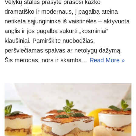
Velykų stalas prašyte prašosi kažko
dramatiško ir modernaus, į pagalbą ateina
netikėta sąjungininkė iš vaistinėlės – aktyvuota
anglis ir jos pagalba sukurti „kosminiai“
kiaušiniai. Pamirškite nuobodžias,
peršviečiamas spalvas ar netolygų dažymą.
Šis metodas, nors ir skamba…
Read More »