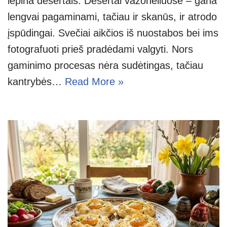
lepina desertais. Desertai vazonėliuose – gana
lengvai pagaminami, tačiau ir skanūs, ir atrodo
įspūdingai. Svečiai aikčios iš nuostabos bei ims
fotografuoti prieš pradėdami valgyti. Nors
gaminimo procesas nėra sudėtingas, tačiau
kantrybės…
Read More »