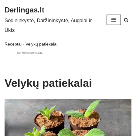
Derlingas.lt
Skip
Sodininkystė, Daržininkystė, Augalai ir
to
Ūkis
content
Receptai
›
Velykų patiekalai
PARTNERIO REKLAMA
Velykų patiekalai