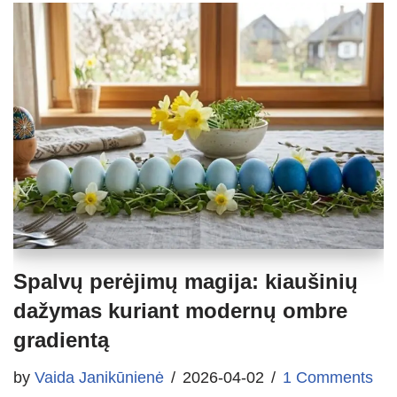
Spalvų perėjimų magija: kiaušinių
dažymas kuriant modernų ombre
gradientą
by
Vaida Janikūnienė
2026-04-02
1 Comments