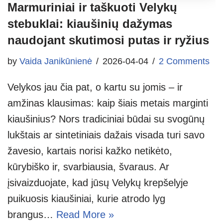
Marmuriniai ir taškuoti Velykų
stebuklai: kiaušinių dažymas
naudojant skutimosi putas ir ryžius
by
Vaida Janikūnienė
2026-04-04
2 Comments
Velykos jau čia pat, o kartu su jomis – ir
amžinas klausimas: kaip šiais metais marginti
kiaušinius? Nors tradiciniai būdai su svogūnų
lukštais ar sintetiniais dažais visada turi savo
žavesio, kartais norisi kažko netikėto,
kūrybiško ir, svarbiausia, švaraus. Ar
įsivaizduojate, kad jūsų Velykų krepšelyje
puikuosis kiaušiniai, kurie atrodo lyg
brangus…
Read More »