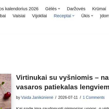
os kalendorius 2026
Gėlės
Daržovės
Krūmai
bai
Vaisiai
Vijokliai
Receptai
Ūkis
Įdo
i
Virtinukai su vyšniomis – 
vasaros patiekalas lengviem
by
Vaida Janikūnienė
2026-07-11
1 Comments
Kai sode ima raudonuoti pirmosios uogos, o virtu