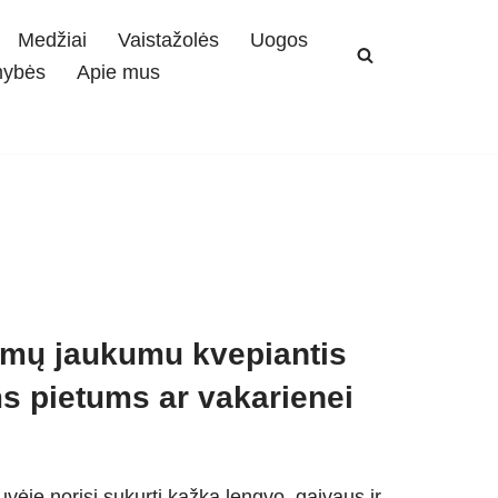
Medžiai
Vaistažolės
Uogos
mybės
Apie mus
namų jaukumu kvepiantis
s pietums ar vakarienei
vėje norisi sukurti kažką lengvo, gaivaus ir