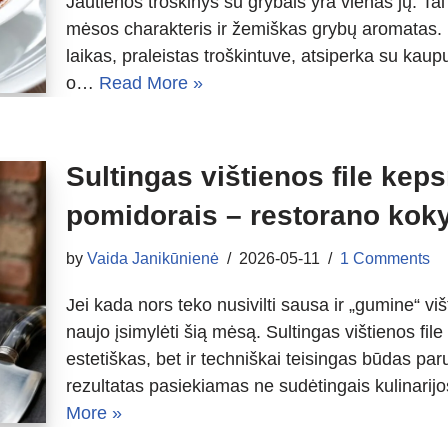
Jautienos troškinys su grybais yra vienas jų. Tai
mėsos charakteris ir žemiškas grybų aromatas. N
laikas, praleistas troškintuve, atsiperka su kau
o…
Read More »
Sultingas vištienos file kep
pomidorais – restorano ko
by
Vaida Janikūnienė
2026-05-11
1 Comments
Jei kada nors teko nusivilti sausa ir „gumine“ viš
naujo įsimylėti šią mėsą. Sultingas vištienos file
estetiškas, bet ir techniškai teisingas būdas paru
rezultatas pasiekiamas ne sudėtingais kulinarijo
More »