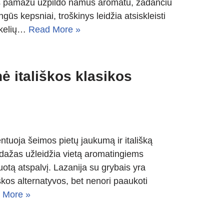
uris pamažu užpildo namus aromatu, žadančiu
ngūs kepsniai, troškinys leidžia atsiskleisti
 kelių…
Read More »
ė itališkos klasikos
entuoja šeimos pietų jaukumą ir itališką
padažas užleidžia vietą aromatingiems
nuotą atspalvį. Lazanija su grybais yra
škos alternatyvos, bet nenori paaukoti
 More »