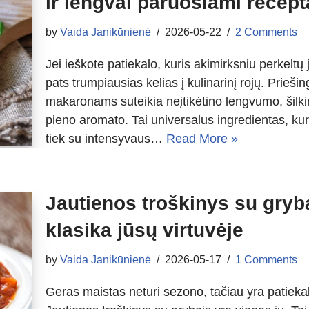
ir lengvai paruošiami recept
by
Vaida Janikūnienė
2026-05-22
2 Comments
Jei ieškote patiekalo, kuris akimirksniu perkeltų j
pats trumpiausias kelias į kulinarinį rojų. Prieši
makaronams suteikia neįtikėtino lengvumo, šilkin
pieno aromato. Tai universalus ingredientas, kuri
tiek su intensyvaus…
Read More »
Jautienos troškinys su gryb
klasika jūsų virtuvėje
by
Vaida Janikūnienė
2026-05-17
1 Comments
Geras maistas neturi sezono, tačiau yra patieka