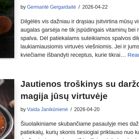
by
Germantė Gergardaitė
2026-04-22
Dilgėlės vis dažniau ir drąsiau įsitvirtina mūsų v
augalas garsėja ne tik įspūdingais vitaminų bei mi
spalva. Dėl patiekalams suteikiamos spalvos dilgė
laukiamiausiomis virtuvės viešniomis. Jei ir jums
kviečiame išbandyti receptus, kurie tikrai…
Rea
Jautienos troškinys su darž
magija jūsų virtuvėje
by
Vaida Janikūnienė
2026-04-20
Šiuolaikiniame skubančiame pasaulyje mes dažn
patiekalų, kurių skonis tiesiogiai priklauso nuo 