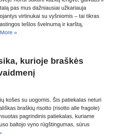
talą pas mus dažniausiai užkariauja
ojantys virtinukai su vyšniomis – tai tikras
lastingos tešlos švelnumą ir karštą,
More »
asika, kurioje braškės
 vaidmenį
žių košes su uogomis. Šis patiekalas neturi
iškas braškių risotto (risotto alle fragole)
ansuotas pagrindinis patiekalas, kuriame
sauso baltojo vyno rūgštingumas, sūrus
»