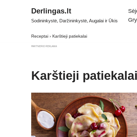
Derlingas.lt
Sėj
Skip
Gry
Sodininkystė, Daržininkystė, Augalai ir Ūkis
to
content
Receptai
›
Karštieji patiekalai
PARTNERIO REKLAMA
Karštieji patiekala