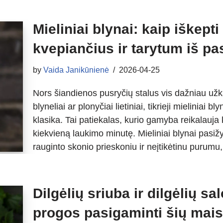
Mieliniai blynai: kaip iškepti
kvepiančius ir tarytum iš p
by
Vaida Janikūnienė
2026-04-25
Nors šiandienos pusryčių stalus vis dažniau užka
blyneliai ar plonyčiai lietiniai, tikrieji mielinia
klasika. Tai patiekalas, kurio gamyba reikalauja
kiekvieną laukimo minutę. Mieliniai blynai pasiž
rauginto skonio prieskoniu ir neįtikėtinu puru
Dilgėlių sriuba ir dilgėlių sa
progos pasigaminti šių mais