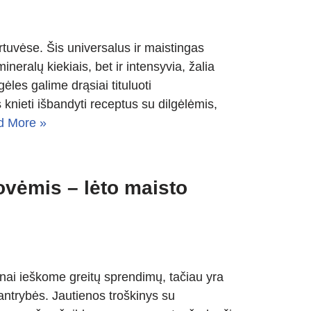
irtuvėse. Šis universalus ir maistingas
neralų kiekiais, bet ir intensyvia, žalia
les galime drąsiai tituluoti
 knieti išbandyti receptus su dilgėlėmis,
d More »
ovėmis – lėto maisto
ai ieškome greitų sprendimų, tačiau yra
kantrybės. Jautienos troškinys su