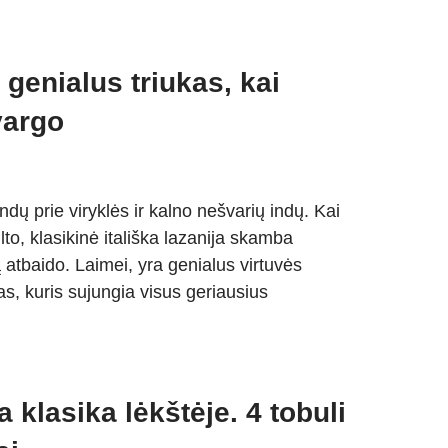
 genialus triukas, kai
vargo
ndų prie viryklės ir kalno nešvarių indų. Kai
lto, klasikinė itališka lazanija skamba
atbaido. Laimei, yra genialus virtuvės
las, kuris sujungia visus geriausius
a klasika lėkštėje. 4 tobuli