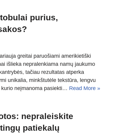
 tobulai purius,
asakos?
riauja greitai paruošiami amerikietiški
i blynai išlieka nepralenkiama namų jaukumo
 kantrybės, tačiau rezultatas atperka
ymi unikalia, minkštutėle tekstūra, lengvu
mu, kurio neįmanoma pasiekti…
Read More »
lotos: nepraleiskite
tingų patiekalų