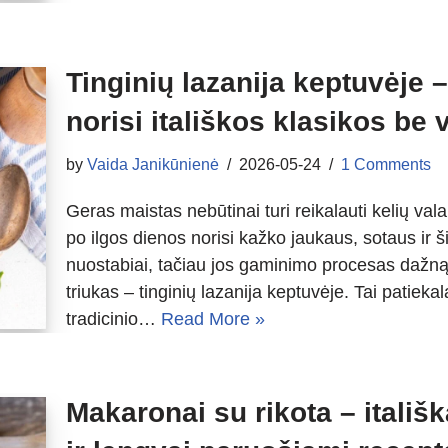
Tinginių lazanija keptuvėje –
norisi itališkos klasikos be 
by
Vaida Janikūnienė
2026-05-24
1 Comments
Geras maistas nebūtinai turi reikalauti kelių vala
po ilgos dienos norisi kažko jaukaus, sotaus ir ši
nuostabiai, tačiau jos gaminimo procesas dažną 
triukas – tinginių lazanija keptuvėje. Tai patieka
tradicinio…
Read More »
Makaronai su rikota – itališk