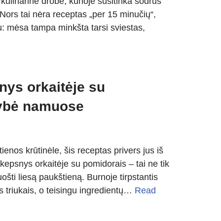
 kulinarinė drobė, kurioje susitinka sodrus
ors tai nėra receptas „per 15 minučių“,
pu: mėsa tampa minkšta tarsi sviestas,
snys orkaitėje su
kybė namuose
tienos krūtinėle, šis receptas privers jus iš
 kepsnys orkaitėje su pomidorais – tai ne tik
ošti liesą paukštieną. Burnoje tirpstantis
s triukais, o teisingu ingredientų…
Read