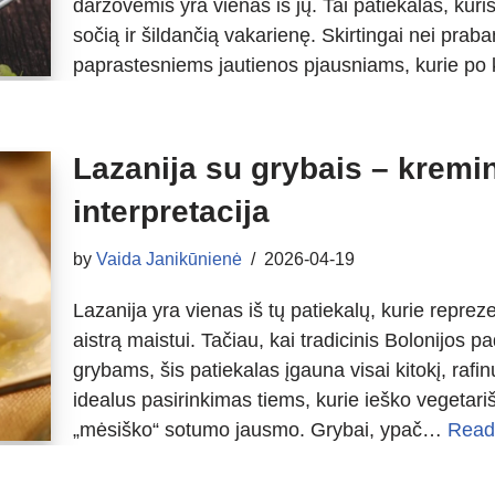
daržovėmis yra vienas iš jų. Tai patiekalas, k
sočią ir šildančią vakarienę. Skirtingai nei praba
paprastesniems jautienos pjausniams, kurie po
Lazanija su grybais – kremin
interpretacija
by
Vaida Janikūnienė
2026-04-19
Lazanija yra vienas iš tų patiekalų, kurie reprez
aistrą maistui. Tačiau, kai tradicinis Bolonijos 
grybams, šis patiekalas įgauna visai kitokį, rafi
idealus pasirinkimas tiems, kurie ieško vegetari
„mėsiško“ sotumo jausmo. Grybai, ypač…
Read