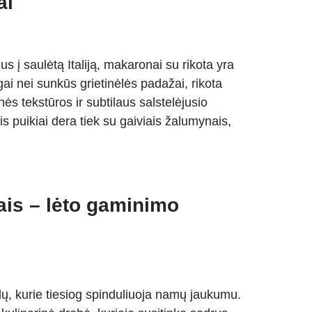
ai
us į saulėtą Italiją, makaronai su rikota yra
ngai nei sunkūs grietinėlės padažai, rikota
ės tekstūros ir subtilaus salstelėjusio
s puikiai dera tiek su gaiviais žalumynais,
ais – lėto gaminimo
lų, kurie tiesiog spinduliuoja namų jaukumu.