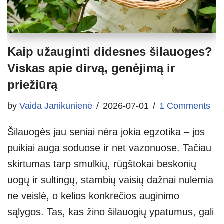
Kaip užauginti didesnes šilauoges?
Viskas apie dirvą, genėjimą ir
priežiūrą
by
Vaida Janikūnienė
2026-07-01
1 Comments
Šilauogės jau seniai nėra jokia egzotika – jos
puikiai auga soduose ir net vazonuose. Tačiau
skirtumas tarp smulkių, rūgštokai beskonių
uogų ir sultingų, stambių vaisių dažnai nulemia
ne veislė, o kelios konkrečios auginimo
sąlygos. Tas, kas žino šilauogių ypatumus, gali