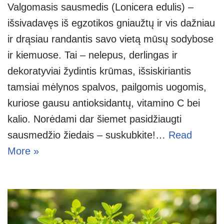
Valgomasis sausmedis (Lonicera edulis) –
išsivadavęs iš egzotikos gniaužtų ir vis dažniau
ir drąsiau randantis savo vietą mūsų sodybose
ir kiemuose. Tai – nelepus, derlingas ir
dekoratyviai žydintis krūmas, išsiskiriantis
tamsiai mėlynos spalvos, pailgomis uogomis,
kuriose gausu antioksidantų, vitamino C bei
kalio. Norėdami dar šiemet pasidžiaugti
sausmedžio žiedais – suskubkite!…
Read
More »