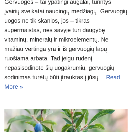
Gervuogės – tai ypatingi augalai, turintys
įvairių sveikatai naudingų medžiagų. Gervuogių
uogos ne tik skanios, jos – tikras
supermaistas, nes savyje turi daugybę
vitaminų, mineralų ir mikroelementų. Ne
mažiau vertinga yra ir iš gervuogių lapų
ruošiama arbata. Tad jeigu rudenį
nepasisodinote šių uogakrūmių, gervuogių
sodinimas turėtų būti įtrauktas į jūsų…
Read
More »