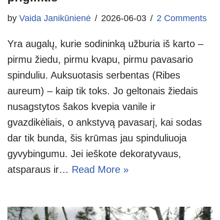
by
Vaida Janikūnienė
2026-06-03
2 Comments
Yra augalų, kurie sodininką užburia iš karto –
pirmu žiedu, pirmu kvapu, pirmu pavasario
spinduliu. Auksuotasis serbentas (Ribes
aureum) – kaip tik toks. Jo geltonais žiedais
nusagstytos šakos kvepia vanile ir
gvazdikėliais, o ankstyvą pavasarį, kai sodas
dar tik bunda, šis krūmas jau spinduliuoja
gyvybingumu. Jei ieškote dekoratyvaus,
atsparaus ir…
Read More »