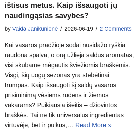
ištisus metus. Kaip išsaugoti jų
naudingąsias savybes?
by
Vaida Janikūnienė
2026-06-19
2 Comments
Kai vasaros pradžioje sodai nusidažo ryškia
raudona spalva, o orą užlieja saldus aromatas,
visi skubame mėgautis šviežiomis braškėmis.
Visgi, šių uogų sezonas yra stebėtinai
trumpas. Kaip išsaugoti šį saldų vasaros
prisiminimą vėsiems rudens ir žiemos
vakarams? Puikiausia išeitis – džiovintos
braškės. Tai ne tik universalus ingredientas
virtuvėje, bet ir puikus,…
Read More »