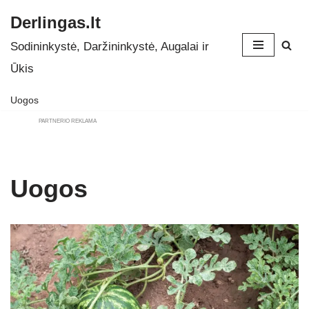
Derlingas.lt
Skip
Sodininkystė, Daržininkystė, Augalai ir
to
Ūkis
content
Uogos
PARTNERIO REKLAMA
Uogos