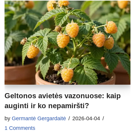
Geltonos avietės vazonuose: kaip
auginti ir ko nepamiršti?
by
Germantė Gergardaitė
2026-04-04
1 Comments