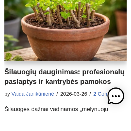
Šilauogių dauginimas: profesionalų
paslaptys ir kantrybės pamokos
by
Vaida Janikūnienė
2026-03-26
2 Comments
Šilauogės dažnai vadinamos „mėlynuoju
auksu“. Jų uogos – vitaminų bomba, o krūmai
rudenį puošia sodą ryškiai raudonais lapais.