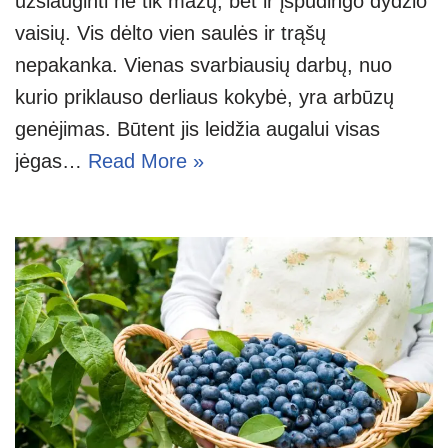
užsiauginti ne tik mažų, bet ir įspūdingo dydžio
vaisių. Vis dėlto vien saulės ir trąšų
nepakanka. Vienas svarbiausių darbų, nuo
kurio priklauso derliaus kokybė, yra arbūzų
genėjimas. Būtent jis leidžia augalui visas
jėgas…
Read More »