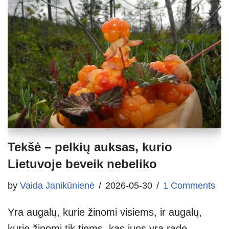
Tekšė – pelkių auksas, kurio
Lietuvoje beveik nebeliko
by
Vaida Janikūnienė
2026-05-30
1 Comments
Yra augalų, kurie žinomi visiems, ir augalų,
kurie žinomi tik tiems, kas juos yra radę.