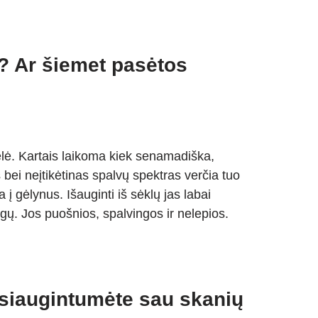
.? Ar šiemet pasėtos
ėlė. Kartais laikoma kiek senamadiška,
s bei neįtikėtinas spalvų spektras verčia tuo
 į gėlynus. Išauginti iš sėklų jas labai
ngų. Jos puošnios, spalvingos ir nelepios.
žsiaugintumėte sau skanių