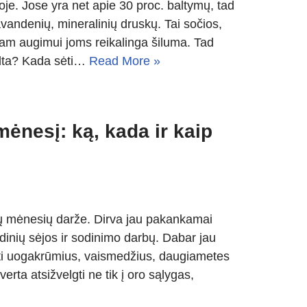
e. Jose yra net apie 30 proc. baltymų, tad
avandenių, mineralinių druskų. Tai sočios,
ram augimui joms reikalinga šiluma. Tad
alta? Kada sėti…
Read More »
ėnesį: ką, kada ir kaip
ių mėnesių darže. Dirva jau pakankamai
indinių sėjos ir sodinimo darbų. Dabar jau
inti uogakrūmius, vaismedžius, daugiametes
erta atsižvelgti ne tik į oro sąlygas,