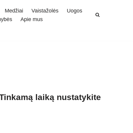
Medžiai
Vaistažolės
Uogos
mybės
Apie mus
Tinkamą laiką nustatykite