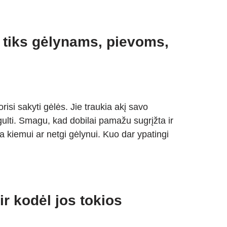
: tiks gėlynams, pievoms,
risi sakyti gėlės. Jie traukia akį savo
rigulti. Smagu, kad dobilai pamažu sugrįžta ir
a kiemui ar netgi gėlynui. Kuo dar ypatingi
ir kodėl jos tokios