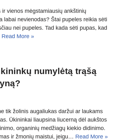
 ir vienos mėgstamiausių ankštinių
ra labai nevienodas? Štai pupeles reikia sėti
ksčiau nei pupeles. Tad kada sėti pupas, kad
…
Read More »
 ūkininkų numylėtą trąšą
myną?
 ne tik žolinis augaliukas daržui ar laukams
s. Ūkininkai liaupsina liucerną dėl aukštos
nimo, organinių medžiagų kiekio didinimo.
kamas ir žmonių maistui, jeigu…
Read More »