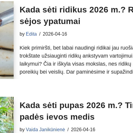
Kada sėti ridikus 2026 m.? R
sėjos ypatumai
by
Edita
2026-04-16
Kiek primiršti, bet labai naudingi ridikai jau ruoš
trokštate užsiauginti ridikų ankstyvam vartojimui.
laikymui? Čia ir iškyla visas mokslas, nes ridikų
poreikių bei veislių. Dar paminėsime ir supaži
Kada sėti pupas 2026 m.? Ti
padės ievos medis
by
Vaida Janikūnienė
2026-04-16