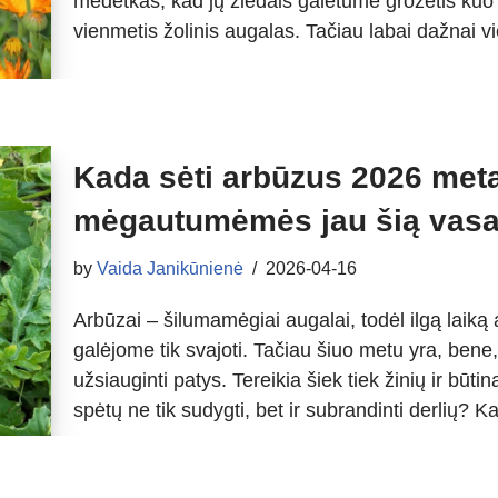
medetkas, kad jų žiedais galėtume grožėtis kuo
vienmetis žolinis augalas. Tačiau labai dažnai 
Kada sėti arbūzus 2026 meta
mėgautumėmės jau šią vas
by
Vaida Janikūnienė
2026-04-16
Arbūzai – šilumamėgiai augalai, todėl ilgą laiką
galėjome tik svajoti. Tačiau šiuo metu yra, bene,
užsiauginti patys. Tereikia šiek tiek žinių ir būt
spėtų ne tik sudygti, bet ir subrandinti derlių? 