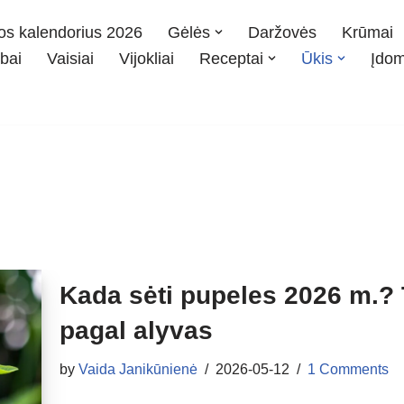
os kalendorius 2026
Gėlės
Daržovės
Krūmai
bai
Vaisiai
Vijokliai
Receptai
Ūkis
Įdo
Kada sėti pupeles 2026 m.? 
pagal alyvas
by
Vaida Janikūnienė
2026-05-12
1 Comments