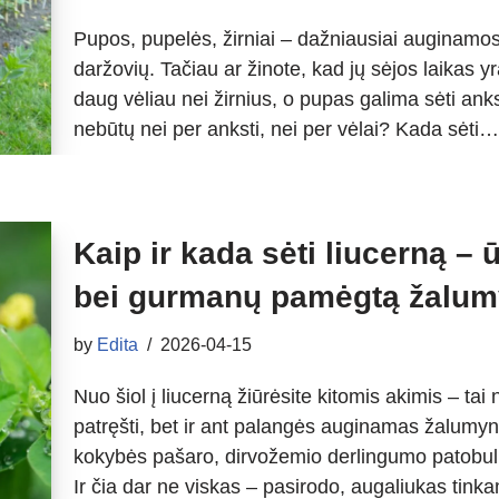
Pupos, pupelės, žirniai – dažniausiai auginamos
daržovių. Tačiau ar žinote, kad jų sėjos laikas y
daug vėliau nei žirnius, o pupas galima sėti an
nebūtų nei per anksti, nei per vėlai? Kada sėti
Kaip ir kada sėti liucerną –
bei gurmanų pamėgtą žalu
by
Edita
2026-04-15
Nuo šiol į liucerną žiūrėsite kitomis akimis – tai
patręšti, bet ir ant palangės auginamas žalumyna
kokybės pašaro, dirvožemio derlingumo patobuli
Ir čia dar ne viskas – pasirodo, augaliukas tin