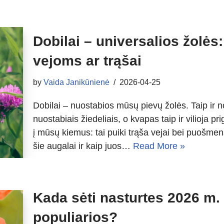
Dobilai – universalios žolės
vejoms ar trąšai
by
Vaida Janikūnienė
2026-04-25
Dobilai – nuostabios mūsų pievų žolės. Taip ir no
nuostabiais žiedeliais, o kvapas taip ir vilioja p
į mūsų kiemus: tai puiki trąša vejai bei puošmen
šie augalai ir kaip juos…
Read More »
Kada sėti nasturtes 2026 m. 
populiarios?