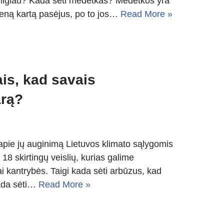
 ilgiau? Kada sėti medetkas? Medetkos yra
vieną kartą pasėjus, po to jos…
Read More »
is, kad savais
arą?
 apie jų auginimą Lietuvos klimato sąlygomis
 18 skirtingų veislių, kurias galime
inai kantrybės. Taigi kada sėti arbūzus, kad
Kada sėti…
Read More »