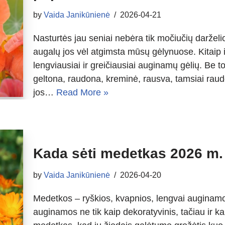
by
Vaida Janikūnienė
2026-04-21
Nasturtės jau seniai nebėra tik močiučių darželio
augalų jos vėl atgimsta mūsų gėlynuose. Kitaip i
lengviausiai ir greičiausiai auginamų gėlių. Be t
geltona, raudona, kreminė, rausva, tamsiai rau
jos…
Read More »
Kada sėti medetkas 2026 m. 
by
Vaida Janikūnienė
2026-04-20
Medetkos – ryškios, kvapnios, lengvai auginamos
auginamos ne tik kaip dekoratyvinis, tačiau ir ka