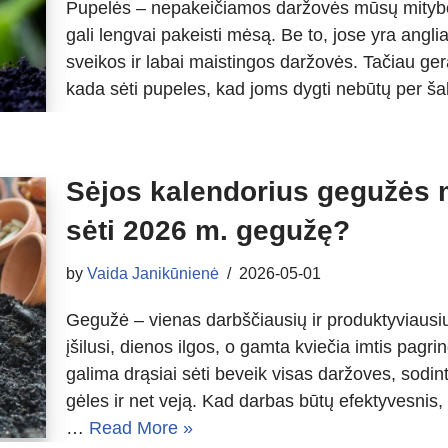
Pupelės – nepakeičiamos daržovės mūsų mityboj
gali lengvai pakeisti mėsą. Be to, jose yra angli
sveikos ir labai maistingos daržovės. Tačiau ge
kada sėti pupeles, kad joms dygti nebūtų per š
Sėjos kalendorius gegužės m
sėti 2026 m. gegužę?
by
Vaida Janikūnienė
2026-05-01
Gegužė – vienas darbščiausių ir produktyviaus
įšilusi, dienos ilgos, o gamta kviečia imtis pagr
galima drąsiai sėti beveik visas daržoves, sod
gėles ir net veją. Kad darbas būtų efektyvesnis, v
…
Read More »