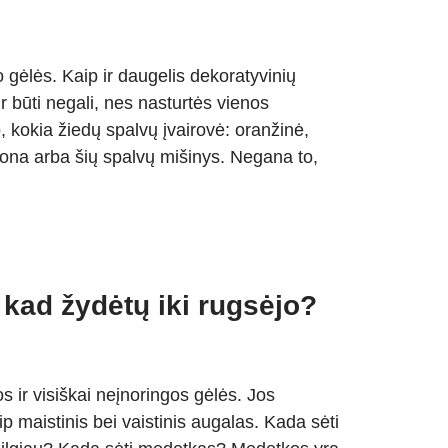
 gėlės. Kaip ir daugelis dekoratyvinių
r būti negali, nes nasturtės vienos
o, kokia žiedų spalvų įvairovė: oranžinė,
dona arba šių spalvų mišinys. Negana to,
kad žydėtų iki rugsėjo?
 ir visiškai neįnoringos gėlės. Jos
ip maistinis bei vaistinis augalas. Kada sėti