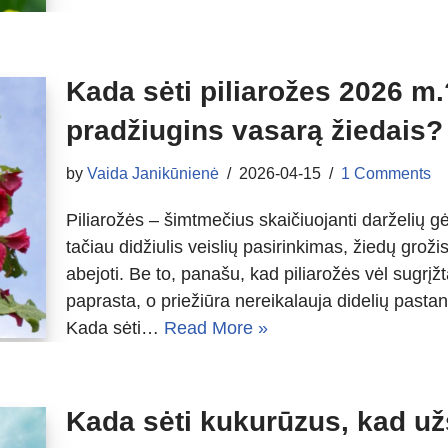
Kada sėti piliarožes 2026 m
pradžiugins vasarą žiedais?
by
Vaida Janikūnienė
2026-04-15
1 Comments
Piliarožės – šimtmečius skaičiuojanti darželių g
tačiau didžiulis veislių pasirinkimas, žiedų groži
abejoti. Be to, panašu, kad piliarožės vėl sugrįžta
paprasta, o priežiūra nereikalauja didelių pasta
Kada sėti…
Read More »
Kada sėti kukurūzus, kad u