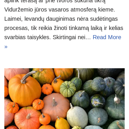
aplink terasą ar prie tvoros sukuria tikrą
Viduržemio jūros vasaros atmosferą kieme.
Laimei, levandų dauginimas nėra sudėtingas
procesas, tik reikia žinoti tinkamą laiką ir kelias
svarbias taisykles. Skirtingai nei…
Read More
»