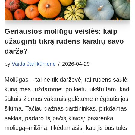
Geriausios moliūgų veislės: kaip
užauginti tikrą rudens karalių savo
darže?
by
Vaida Janikūnienė
2026-04-29
Moliūgas – tai ne tik daržovė, tai rudens saulė,
kurią mes „uždarome“ po kietu lukštu tam, kad
šaltais žiemos vakarais galėtume mėgautis jos
šiluma. Tačiau dažnas daržininkas, pirkdamas
sėklas, padaro tą pačią klaidą: pasirenka
moliūgą–milžiną, tikėdamasis, kad jis bus toks