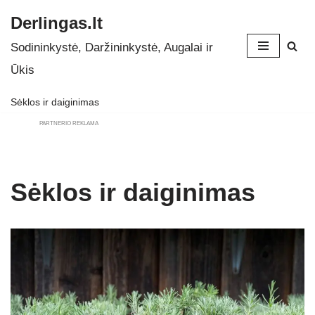
Derlingas.lt
Skip
Sodininkystė, Daržininkystė, Augalai ir
to
Ūkis
content
Sėklos ir daiginimas
PARTNERIO REKLAMA
Sėklos ir daiginimas