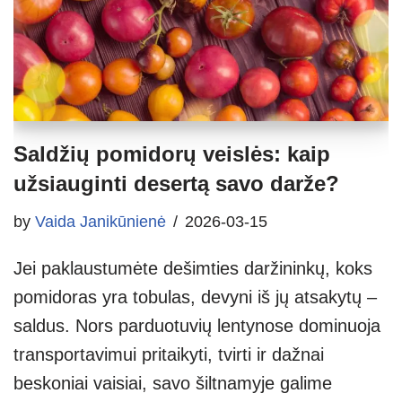
Saldžių pomidorų veislės: kaip
užsiauginti desertą savo darže?
by
Vaida Janikūnienė
2026-03-15
Jei paklaustumėte dešimties daržininkų, koks
pomidoras yra tobulas, devyni iš jų atsakytų –
saldus. Nors parduotuvių lentynose dominuoja
transportavimui pritaikyti, tvirti ir dažnai
beskoniai vaisiai, savo šiltnamyje galime