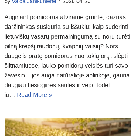
by
Vaida Janikūnienė
2026-04-26
Auginant pomidorus atvirame grunte, dažnas
daržininkas susiduria su iššūkiu: kaip suderinti
lietuviškų vasarų permainingumą su noru turėti
pilną krepšį raudonų, kvapnių vaisių? Nors
daugelis pratę pomidorus nuo tokių orų „slėpti“
šiltnamiuose, lauko pomidorų veislės turi savo
žavesio – jos auga natūralioje aplinkoje, gauna
daugiau tiesioginės saulės ir vėjo, todėl
jų…
Read More »