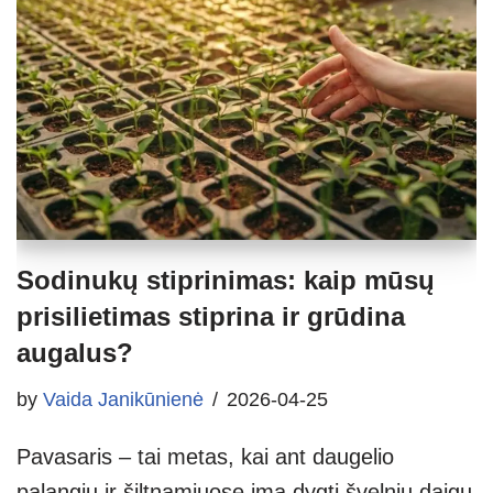
Sodinukų stiprinimas: kaip mūsų
prisilietimas stiprina ir grūdina
augalus?
by
Vaida Janikūnienė
2026-04-25
Pavasaris – tai metas, kai ant daugelio
palangių ir šiltnamiuose ima dygti švelnių daigų