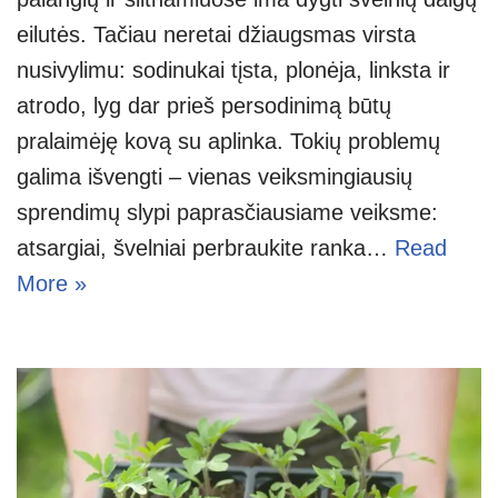
eilutės. Tačiau neretai džiaugsmas virsta
nusivylimu: sodinukai tįsta, plonėja, linksta ir
atrodo, lyg dar prieš persodinimą būtų
pralaimėję kovą su aplinka. Tokių problemų
galima išvengti – vienas veiksmingiausių
sprendimų slypi paprasčiausiame veiksme:
atsargiai, švelniai perbraukite ranka…
Read
More »