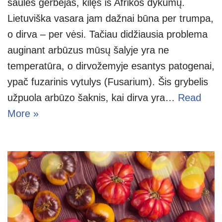
saulės gerbėjas, kilęs iš Afrikos dykumų.
Lietuviška vasara jam dažnai būna per trumpa,
o dirva – per vėsi. Tačiau didžiausia problema
auginant arbūzus mūsų šalyje yra ne
temperatūra, o dirvožemyje esantys patogenai,
ypač fuzarinis vytulys (Fusarium). Šis grybelis
užpuola arbūzo šaknis, kai dirva yra…
Read
More »