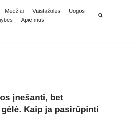
Medžiai
Vaistažolės
Uogos
mybės
Apie mus
os įnešanti, bet
ėlė. Kaip ja pasirūpinti