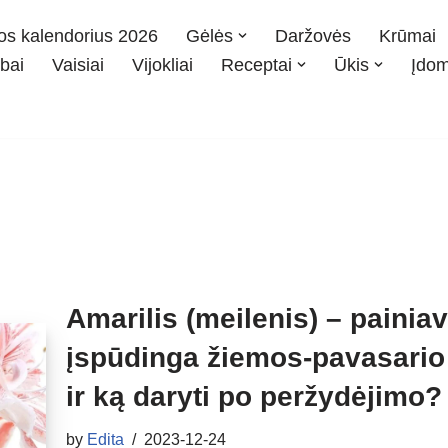
os kalendorius 2026
Gėlės
Daržovės
Krūmai
bai
Vaisiai
Vijokliai
Receptai
Ūkis
Įdo
Amarilis (meilenis) – painiav
įspūdinga žiemos-pavasario g
ir ką daryti po peržydėjimo?
by
Edita
2023-12-24