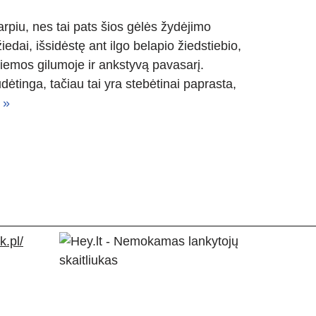
arpiu, nes tai pats šios gėlės žydėjimo
dai, išsidėstę ant ilgo belapio žiedstiebio,
žiemos gilumoje ir ankstyvą pavasarį.
udėtinga, tačiau tai yra stebėtinai paprasta,
 »
.pl/