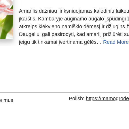
Amarilis dažniau linksniuojamas kalėdiniu laikot
įkarštis. Kambaryje auginamo augalo įspūdingi žie
atkreips kiekvieno namiškio dėmesį ir džiugins 
Daugeliui gali pasirodyti, kad amarilį prižiūrėti s
jeigu tik tinkamai įvertinama gėlės…
Read More
Polish:
https://mamogrodek
e mus