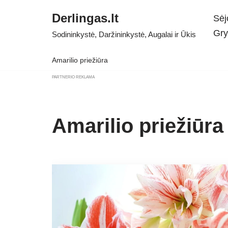
Derlingas.lt
Sėj
Skip
Gry
Sodininkystė, Daržininkystė, Augalai ir Ūkis
to
content
Amarilio priežiūra
PARTNERIO REKLAMA
Amarilio priežiūra