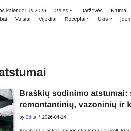
os kalendorius 2026
Gėlės
Daržovės
Krūmai
bai
Vaisiai
Vijokliai
Receptai
Ūkis
Įdo
atstumai
Braškių sodinimo atstumai: s
remontantinių, vazoninių ir
by
Edita
2026-04-14
Sodinant braškes galvos skausmą gali kelti klau