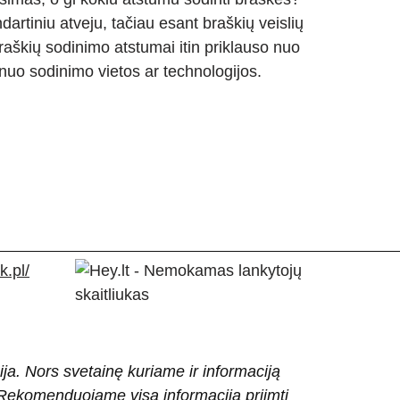
rtiniu atveju, tačiau esant braškių veislių
i braškių sodinimo atstumai itin priklauso nuo
nuo sodinimo vietos ar technologijos.
.pl/
ija. Nors svetainę kuriame ir informaciją
ti. Rekomenduojame visą informaciją priimti