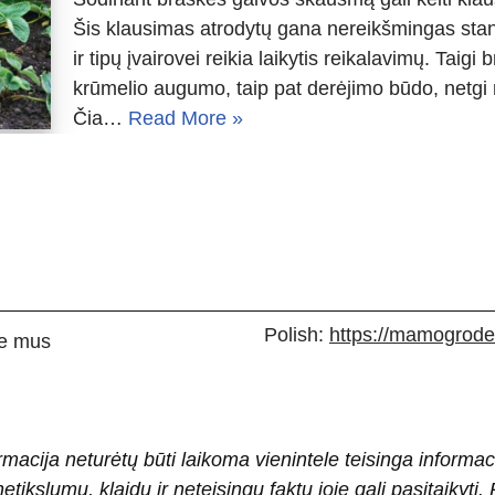
Šis klausimas atrodytų gana nereikšmingas standa
ir tipų įvairovei reikia laikytis reikalavimų. Taig
krūmelio augumo, taip pat derėjimo būdo, netgi 
Čia…
Read More »
Polish:
https://mamogrodek
e mus
rmacija neturėtų būti laikoma vienintele teisinga informac
 netikslumų, klaidų ir neteisingų faktų joje gali pasitaiky