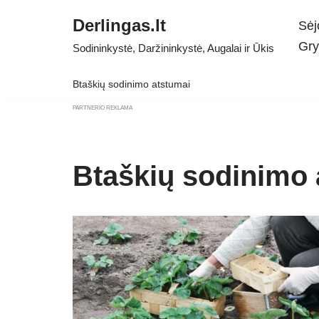
Derlingas.lt
Sėj
Skip
Gry
Sodininkystė, Daržininkystė, Augalai ir Ūkis
to
content
Btaškių sodinimo atstumai
PARTNERIO REKLAMA
Btaškių sodinimo 