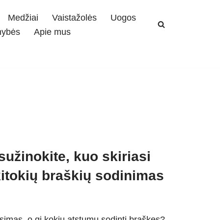
Medžiai
Vaistažolės
Uogos
mybės
Apie mus
užinokite, kuo skiriasi
 kitokių braškių sodinimas
simas, o gi kokiu atstumu sodinti braškes?