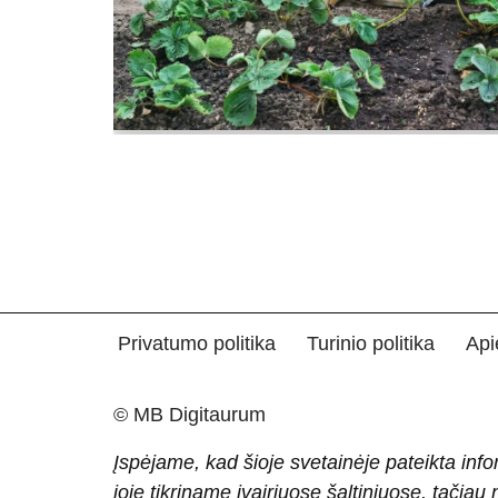
Privatumo politika
Turinio politika
Api
© MB Digitaurum
Įspėjame, kad šioje svetainėje pateikta info
joje tikriname įvairiuose šaltiniuose, tačiau