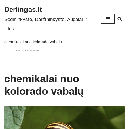
Derlingas.lt
Skip
Sodininkystė, Daržininkystė, Augalai ir
to
Ūkis
content
chemikalai nuo kolorado vabalų
PARTNERIO REKLAMA
chemikalai nuo
kolorado vabalų