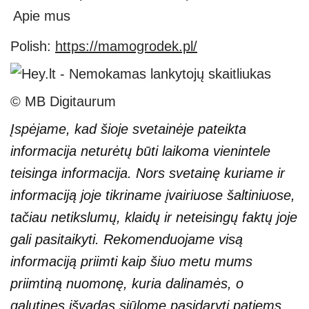
Apie mus
Polish:
https://mamogrodek.pl/
© MB Digitaurum
Įspėjame, kad šioje svetainėje pateikta
informacija neturėtų būti laikoma vienintele
teisinga informacija. Nors svetainę kuriame ir
informaciją joje tikriname įvairiuose šaltiniuose,
tačiau netikslumų, klaidų ir neteisingų faktų joje
gali pasitaikyti. Rekomenduojame visą
informaciją priimti kaip šiuo metu mums
priimtiną nuomonę, kuria dalinamės, o
galutines išvadas siūlome pasidaryti patiems.