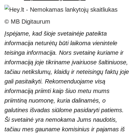
© MB Digitaurum
Įspėjame, kad šioje svetainėje pateikta
informacija neturėtų būti laikoma vienintele
teisinga informacija. Nors svetainę kuriame ir
informaciją joje tikriname įvairiuose šaltiniuose,
tačiau netikslumų, klaidų ir neteisingų faktų joje
gali pasitaikyti. Rekomenduojame visą
informaciją priimti kaip šiuo metu mums
priimtiną nuomonę, kuria dalinamės, o
galutines išvadas siūlome pasidaryti patiems.
Ši svetainė yra nemokama Jums naudotis,
tačiau mes gauname komisinius ir pajamas iš