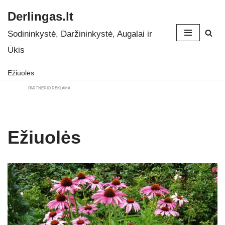
Derlingas.lt
Skip
Sodininkystė, Daržininkystė, Augalai ir
to
Ūkis
content
Ežiuolės
PARTNERIO REKLAMA
Ežiuolės