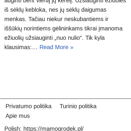
auginti bent vieną jų kerelį. Užsiauginti ežiuoles
iš sėklų kebloka, nes jų sėklų daigumas
menkas. Tačiau niekur neskubantiems ir
iššūkių norintiems gėlininkams tikrai įmanoma
ežiuolių užsiauginti „nuo nulio“. Tik kyla
klausimas:…
Read More »
Privatumo politika
Turinio politika
Apie mus
Polish:
https://mamogrodek.pl/