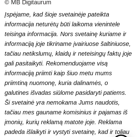
© MB Digitaurum
Įspėjame, kad šioje svetainėje pateikta
informacija neturėtų būti laikoma vienintele
teisinga informacija. Nors svetainę kuriame ir
informaciją joje tikriname įvairiuose šaltiniuose,
tačiau netikslumų, klaidų ir neteisingų faktų joje
gali pasitaikyti. Rekomenduojame visą
informaciją priimti kaip šiuo metu mums
priimtiną nuomonę, kuria dalinamės, o
galutines išvadas siūlome pasidaryti patiems.
Ši svetainė yra nemokama Jums naudotis,
tačiau mes gauname komisinius ir pajamas iš
įmonių, kurių reklamą matote joje. Reklama
padeda išlaikyti ir vystyti svetainę, kad ir toliau