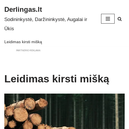
Derlingas.lt
Skip
Sodininkystė, Daržininkystė, Augalai ir
to
Ūkis
content
Leidimas kirsti mišką
PARTNERIO REKLAMA
Leidimas kirsti mišką