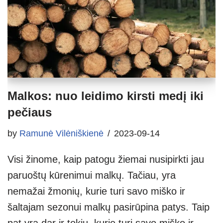
Malkos: nuo leidimo kirsti medį iki
pečiaus
by
Ramunė Vilėniškienė
2023-09-14
Visi žinome, kaip patogu žiemai nusipirkti jau
paruoštų kūrenimui malkų. Tačiau, yra
nemažai žmonių, kurie turi savo miško ir
šaltajam sezonui malkų pasirūpina patys. Taip
pat yra dar ir tokių, kurie turi savo miško ir