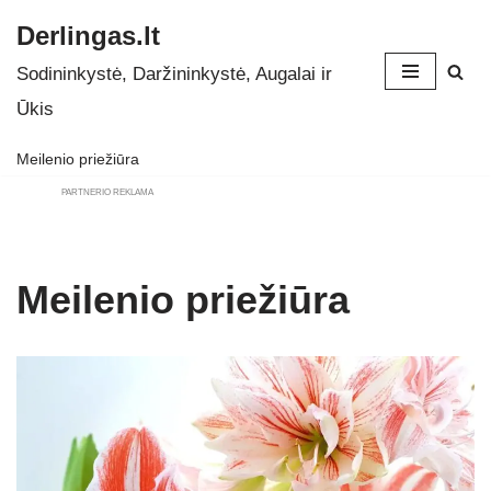
Derlingas.lt
Skip
Sodininkystė, Daržininkystė, Augalai ir
to
Ūkis
content
Meilenio priežiūra
PARTNERIO REKLAMA
Meilenio priežiūra