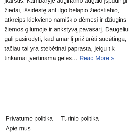
įkarštis. Kambaryje auginamo augalo įspūdingi
žiedai, išsidėstę ant ilgo belapio žiedstiebio,
atkreips kiekvieno namiškio dėmesį ir džiugins
žiemos gilumoje ir ankstyvą pavasarį. Daugeliui
gali pasirodyti, kad amarilį prižiūrėti sudėtinga,
tačiau tai yra stebėtinai paprasta, jeigu tik
tinkamai įvertinama gėlės…
Read More »
Privatumo politika
Turinio politika
Apie mus