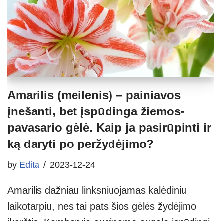
Amarilis (meilenis) – painiavos
įnešanti, bet įspūdinga žiemos-
pavasario gėlė. Kaip ja pasirūpinti ir
ką daryti po peržydėjimo?
by
Edita
2023-12-24
Amarilis dažniau linksniuojamas kalėdiniu
laikotarpiu, nes tai pats šios gėlės žydėjimo