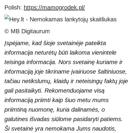
Polish:
https://mamogrodek.pl/
© MB Digitaurum
Įspėjame, kad šioje svetainėje pateikta
informacija neturėtų būti laikoma vienintele
teisinga informacija. Nors svetainę kuriame ir
informaciją joje tikriname įvairiuose šaltiniuose,
tačiau netikslumų, klaidų ir neteisingų faktų joje
gali pasitaikyti. Rekomenduojame visą
informaciją priimti kaip šiuo metu mums
priimtiną nuomonę, kuria dalinamės, o
galutines išvadas siūlome pasidaryti patiems.
Ši svetainė yra nemokama Jums naudotis,