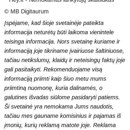
© MB Digitaurum
Įspėjame, kad šioje svetainėje pateikta
informacija neturėtų būti laikoma vienintele
teisinga informacija. Nors svetainę kuriame ir
informaciją joje tikriname įvairiuose šaltiniuose,
tačiau netikslumų, klaidų ir neteisingų faktų joje
gali pasitaikyti. Rekomenduojame visą
informaciją priimti kaip šiuo metu mums
priimtiną nuomonę, kuria dalinamės, o
galutines išvadas siūlome pasidaryti patiems.
Ši svetainė yra nemokama Jums naudotis,
tačiau mes gauname komisinius ir pajamas iš
įmonių, kurių reklamą matote joje. Reklama