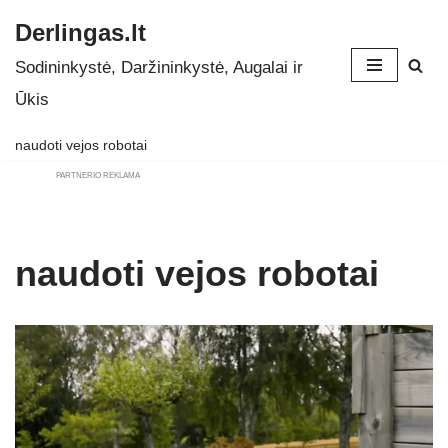
Derlingas.lt
Skip
Sodininkystė, Daržininkystė, Augalai ir
to
Ūkis
content
naudoti vejos robotai
PARTNERIO REKLAMA
naudoti vejos robotai