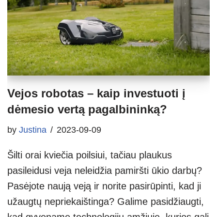
Vejos robotas – kaip investuoti į
dėmesio vertą pagalbininką?
by
Justina
2023-09-09
Šilti orai kviečia poilsiui, tačiau plaukus
pasileidusi veja neleidžia pamiršti ūkio darbų?
Pasėjote naują veją ir norite pasirūpinti, kad ji
užaugtų nepriekaištinga? Galime pasidžiaugti,
kad gyvename technologijų amžiuje, kurios gali