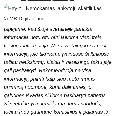
© MB Digitaurum
Įspėjame, kad šioje svetainėje pateikta
informacija neturėtų būti laikoma vienintele
teisinga informacija. Nors svetainę kuriame ir
informaciją joje tikriname įvairiuose šaltiniuose,
tačiau netikslumų, klaidų ir neteisingų faktų joje
gali pasitaikyti. Rekomenduojame visą
informaciją priimti kaip šiuo metu mums
priimtiną nuomonę, kuria dalinamės, o
galutines išvadas siūlome pasidaryti patiems.
Ši svetainė yra nemokama Jums naudotis,
tačiau mes gauname komisinius ir pajamas iš