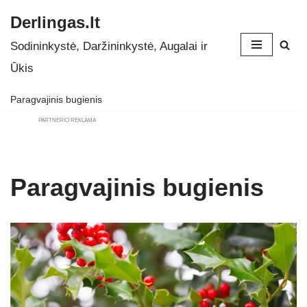
Derlingas.lt
Skip
Sodininkystė, Daržininkystė, Augalai ir
to
Ūkis
content
Paragvajinis bugienis
PARTNERIO REKLAMA
Paragvajinis bugienis