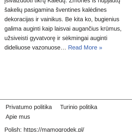
įsivaizduoti tikrų Kalėdų. Žmonės iš nupjautų
šakelių pasigamina šventines kalėdines
dekoracijas ir vainikus. Be kita ko, bugienius
galima auginti kaip laisvai augančius krūmus,
užsiveisti gyvatvorę ir sėkmingai auginti
dideliuose vazonuose…
Read More »
Privatumo politika
Turinio politika
Apie mus
Polish:
https://mamogrodek.pl/