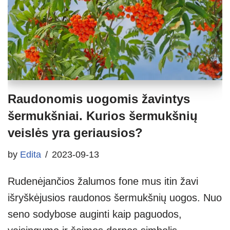
Raudonomis uogomis žavintys
šermukšniai. Kurios šermukšnių
veislės yra geriausios?
by
Edita
2023-09-13
Rudenėjančios žalumos fone mus itin žavi
išryškėjusios raudonos šermukšnių uogos. Nuo
seno sodybose auginti kaip paguodos,