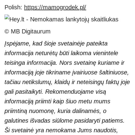
Polish:
https://mamogrodek.pl/
© MB Digitaurum
Įspėjame, kad šioje svetainėje pateikta
informacija neturėtų būti laikoma vienintele
teisinga informacija. Nors svetainę kuriame ir
informaciją joje tikriname įvairiuose šaltiniuose,
tačiau netikslumų, klaidų ir neteisingų faktų joje
gali pasitaikyti. Rekomenduojame visą
informaciją priimti kaip šiuo metu mums
priimtiną nuomonę, kuria dalinamės, o
galutines išvadas siūlome pasidaryti patiems.
Ši svetainė yra nemokama Jums naudotis,