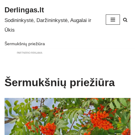
Derlingas.lt
Skip
Sodininkystė, Daržininkystė, Augalai ir
to
Ūkis
content
Šermukšnių priežiūra
PARTNERIO REKLAMA
Šermukšnių priežiūra