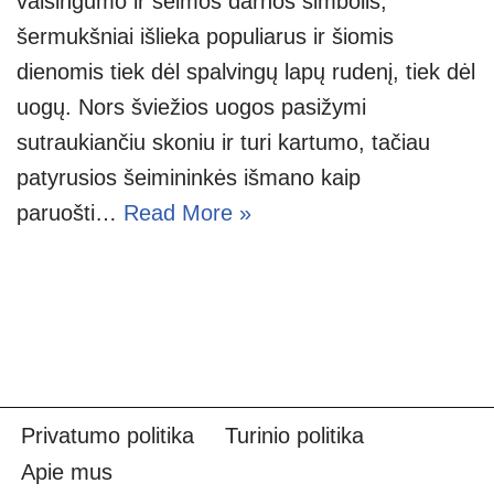
vaisingumo ir šeimos darnos simbolis,
šermukšniai išlieka populiarus ir šiomis
dienomis tiek dėl spalvingų lapų rudenį, tiek dėl
uogų. Nors šviežios uogos pasižymi
sutraukiančiu skoniu ir turi kartumo, tačiau
patyrusios šeimininkės išmano kaip
paruošti…
Read More »
Privatumo politika
Turinio politika
Apie mus