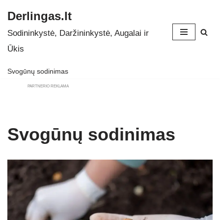
Derlingas.lt
Skip
Sodininkystė, Daržininkystė, Augalai ir
to
Ūkis
content
Svogūnų sodinimas
PARTNERIO REKLAMA
Svogūnų sodinimas