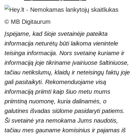
© MB Digitaurum
Įspėjame, kad šioje svetainėje pateikta
informacija neturėtų būti laikoma vienintele
teisinga informacija. Nors svetainę kuriame ir
informaciją joje tikriname įvairiuose šaltiniuose,
tačiau netikslumų, klaidų ir neteisingų faktų joje
gali pasitaikyti. Rekomenduojame visą
informaciją priimti kaip šiuo metu mums
priimtiną nuomonę, kuria dalinamės, o
galutines išvadas siūlome pasidaryti patiems.
Ši svetainė yra nemokama Jums naudotis,
tačiau mes gauname komisinius ir pajamas iš