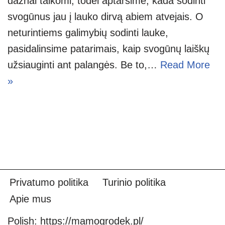
dažnai taikomi, todėl aptarsime, kada sodinti
svogūnus jau į lauko dirvą abiem atvejais. O
neturintiems galimybių sodinti lauke,
pasidalinsime patarimais, kaip svogūnų laiškų
užsiauginti ant palangės. Be to,…
Read More
»
Privatumo politika
Turinio politika
Apie mus
Polish:
https://mamogrodek.pl/