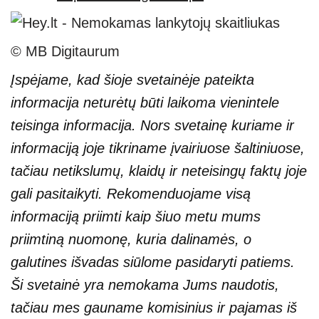
© MB Digitaurum
Įspėjame, kad šioje svetainėje pateikta
informacija neturėtų būti laikoma vienintele
teisinga informacija. Nors svetainę kuriame ir
informaciją joje tikriname įvairiuose šaltiniuose,
tačiau netikslumų, klaidų ir neteisingų faktų joje
gali pasitaikyti. Rekomenduojame visą
informaciją priimti kaip šiuo metu mums
priimtiną nuomonę, kuria dalinamės, o
galutines išvadas siūlome pasidaryti patiems.
Ši svetainė yra nemokama Jums naudotis,
tačiau mes gauname komisinius ir pajamas iš