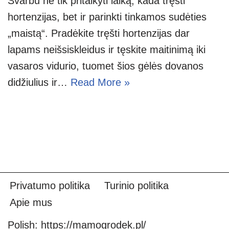
Svarbu ne tik pritaikyti laiką, kada tręšti
hortenzijas, bet ir parinkti tinkamos sudėties
„maistą“. Pradėkite tręšti hortenzijas dar
lapams neišsiskleidus ir tęskite maitinimą iki
vasaros vidurio, tuomet šios gėlės dovanos
didžiulius ir…
Read More »
Privatumo politika
Turinio politika
Apie mus
Polish:
https://mamogrodek.pl/