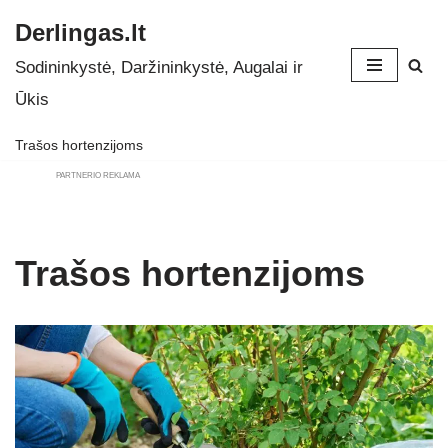
Derlingas.lt
Skip
Sodininkystė, Daržininkystė, Augalai ir
to
Ūkis
content
Trašos hortenzijoms
PARTNERIO REKLAMA
Trašos hortenzijoms