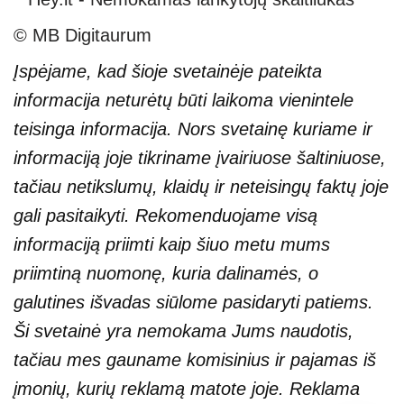
© MB Digitaurum
Įspėjame, kad šioje svetainėje pateikta
informacija neturėtų būti laikoma vienintele
teisinga informacija. Nors svetainę kuriame ir
informaciją joje tikriname įvairiuose šaltiniuose,
tačiau netikslumų, klaidų ir neteisingų faktų joje
gali pasitaikyti. Rekomenduojame visą
informaciją priimti kaip šiuo metu mums
priimtiną nuomonę, kuria dalinamės, o
galutines išvadas siūlome pasidaryti patiems.
Ši svetainė yra nemokama Jums naudotis,
tačiau mes gauname komisinius ir pajamas iš
įmonių, kurių reklamą matote joje. Reklama