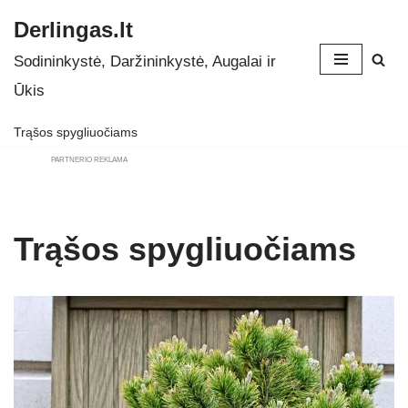
Derlingas.lt
Skip
Sodininkystė, Daržininkystė, Augalai ir
to
Ūkis
content
Trąšos spygliuočiams
PARTNERIO REKLAMA
Trąšos spygliuočiams