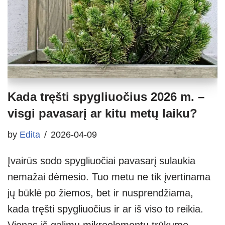
Kada tręšti spygliuočius 2026 m. –
visgi pavasarį ar kitu metų laiku?
by
Edita
2026-04-09
Įvairūs sodo spygliuočiai pavasarį sulaukia
nemažai dėmesio. Tuo metu ne tik įvertinama
jų būklė po žiemos, bet ir nusprendžiama,
kada tręšti spygliuočius ir ar iš viso to reikia.
Vienas iš galimų mikroelementų trūkumo