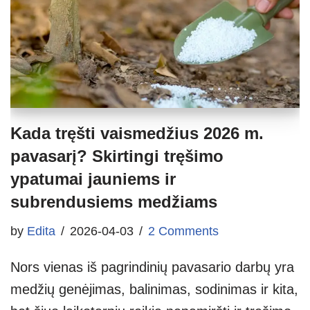
Kada tręšti vaismedžius 2026 m.
pavasarį? Skirtingi tręšimo
ypatumai jauniems ir
subrendusiems medžiams
by
Edita
2026-04-03
2 Comments
Nors vienas iš pagrindinių pavasario darbų yra
medžių genėjimas, balinimas, sodinimas ir kita,