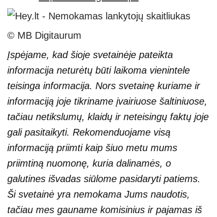
© MB Digitaurum
Įspėjame, kad šioje svetainėje pateikta
informacija neturėtų būti laikoma vienintele
teisinga informacija. Nors svetainę kuriame ir
informaciją joje tikriname įvairiuose šaltiniuose,
tačiau netikslumų, klaidų ir neteisingų faktų joje
gali pasitaikyti. Rekomenduojame visą
informaciją priimti kaip šiuo metu mums
priimtiną nuomonę, kuria dalinamės, o
galutines išvadas siūlome pasidaryti patiems.
Ši svetainė yra nemokama Jums naudotis,
tačiau mes gauname komisinius ir pajamas iš