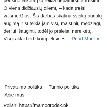
bet šiuo laikotarpiu reikia nepamiršti ir tręšimo.
O viena didžiausių dilemų – kada tręšti
vaismedžius. Šis darbas skatina sveiką augalų
augimą ir suteikia jam visų maistinių medžiagų
derliui išauginti, todėl jo praleisti nereikėtų.
Visgi aklai berti kompleksines…
Read More »
Privatumo politika
Turinio politika
Apie mus
Polish:
https://mamogrodek.pl/