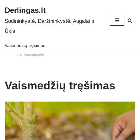
Derlingas.lt
Skip
Sodininkystė, Daržininkystė, Augalai ir
to
Ūkis
content
Vaismedžių tręšimas
PARTNERIO REKLAMA
Vaismedžių tręšimas