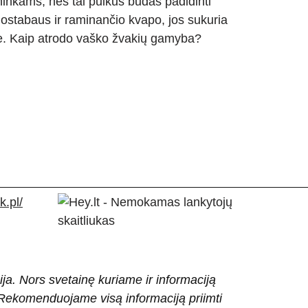
ninkams, nes tai puikus būdas padidinti
ostabaus ir raminančio kvapo, jos sukuria
. Kaip atrodo vaško žvakių gamyba?
.pl/
ija. Nors svetainę kuriame ir informaciją
ti. Rekomenduojame visą informaciją priimti