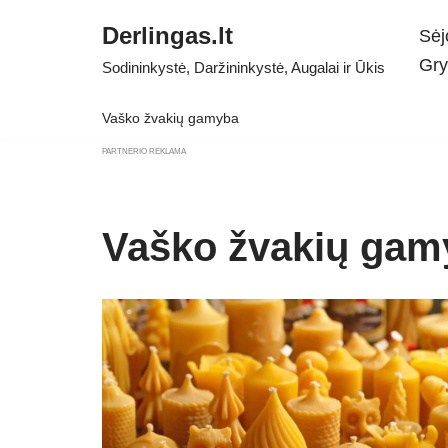
Derlingas.lt
Sėj
Skip
Gry
Sodininkystė, Daržininkystė, Augalai ir Ūkis
to
content
Vaško žvakių gamyba
PARTNERIO REKLAMA
Vaško žvakių gam