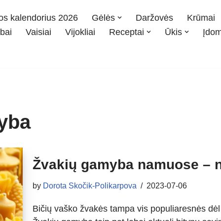
os kalendorius 2026
Gėlės
Daržovės
Krūmai
bai
Vaisiai
Vijokliai
Receptai
Ūkis
Įdo
yba
Žvakių gamyba namuose – n
by
Dorota Skočik-Polikarpova
2023-07-06
Bičių vaško žvakės tampa vis populiaresnės dėl