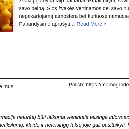
Žvakių gamyba taip pat labai aktuali bitynų savi
savo pelną. Šios žvakės vertinamos dėl savo nu
nepakartojamą atmosferą bet kuriuose namuose
Pabandysime aprašyti…
Read More »
Polish:
https://mamogrodek
e mus
rmacija neturėtų būti laikoma vienintele teisinga informac
 netikslumų, klaidų ir neteisingų faktų joje gali pasitaiky