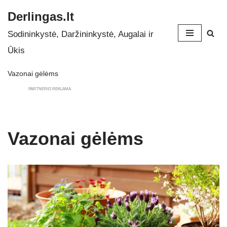
Derlingas.lt
Skip
Sodininkystė, Daržininkystė, Augalai ir
to
Ūkis
content
Vazonai gėlėms
PARTNERIO REKLAMA
Vazonai gėlėms