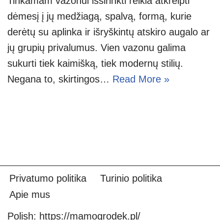
Tinkamam vazonui išsirinkti reikia atkreipti
dėmesį į jų medžiagą, spalvą, formą, kurie
derėtų su aplinka ir išryškintų atskiro augalo ar
jų grupių privalumus. Vien vazonu galima
sukurti tiek kaimišką, tiek modernų stilių.
Negana to, skirtingos…
Read More »
Privatumo politika
Turinio politika
Apie mus
Polish:
https://mamogrodek.pl/