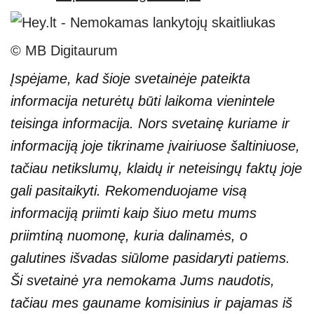
© MB Digitaurum
Įspėjame, kad šioje svetainėje pateikta
informacija neturėtų būti laikoma vienintele
teisinga informacija. Nors svetainę kuriame ir
informaciją joje tikriname įvairiuose šaltiniuose,
tačiau netikslumų, klaidų ir neteisingų faktų joje
gali pasitaikyti. Rekomenduojame visą
informaciją priimti kaip šiuo metu mums
priimtiną nuomonę, kuria dalinamės, o
galutines išvadas siūlome pasidaryti patiems.
Ši svetainė yra nemokama Jums naudotis,
tačiau mes gauname komisinius ir pajamas iš