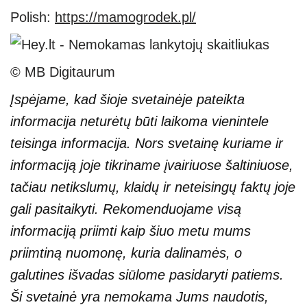
Polish:
https://mamogrodek.pl/
© MB Digitaurum
Įspėjame, kad šioje svetainėje pateikta
informacija neturėtų būti laikoma vienintele
teisinga informacija. Nors svetainę kuriame ir
informaciją joje tikriname įvairiuose šaltiniuose,
tačiau netikslumų, klaidų ir neteisingų faktų joje
gali pasitaikyti. Rekomenduojame visą
informaciją priimti kaip šiuo metu mums
priimtiną nuomonę, kuria dalinamės, o
galutines išvadas siūlome pasidaryti patiems.
Ši svetainė yra nemokama Jums naudotis,