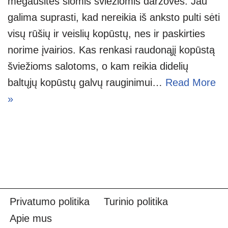
mėgausitės šiomis šviežiomis daržovės. Jau
galima suprasti, kad nereikia iš anksto pulti sėti
visų rūšių ir veislių kopūstų, nes ir paskirties
norime įvairios. Kas renkasi raudonąjį kopūstą
šviežioms salotoms, o kam reikia didelių
baltųjų kopūstų galvų rauginimui…
Read More
»
Privatumo politika
Turinio politika
Apie mus