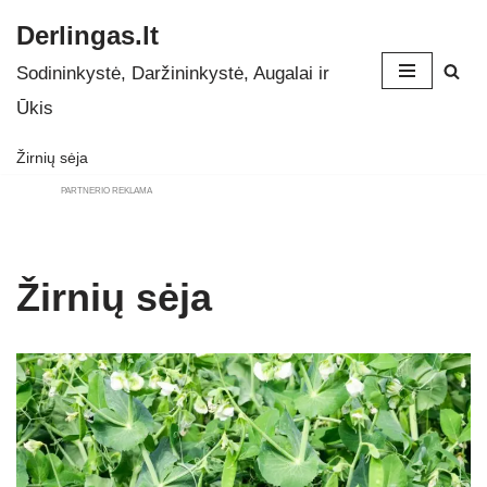
Derlingas.lt
Skip
Sodininkystė, Daržininkystė, Augalai ir
to
Ūkis
content
Žirnių sėja
PARTNERIO REKLAMA
Žirnių sėja