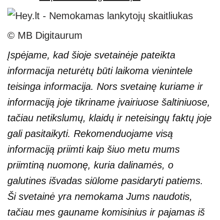
© MB Digitaurum
Įspėjame, kad šioje svetainėje pateikta
informacija neturėtų būti laikoma vienintele
teisinga informacija. Nors svetainę kuriame ir
informaciją joje tikriname įvairiuose šaltiniuose,
tačiau netikslumų, klaidų ir neteisingų faktų joje
gali pasitaikyti. Rekomenduojame visą
informaciją priimti kaip šiuo metu mums
priimtiną nuomonę, kuria dalinamės, o
galutines išvadas siūlome pasidaryti patiems.
Ši svetainė yra nemokama Jums naudotis,
tačiau mes gauname komisinius ir pajamas iš