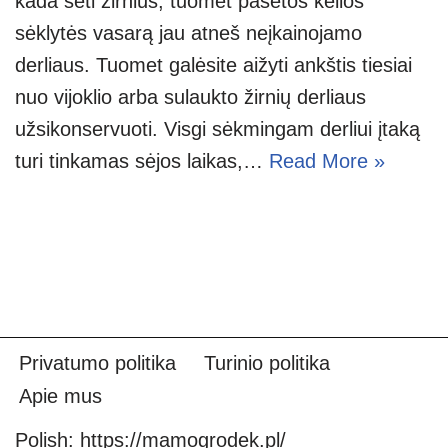
kada sėti žirnius, tuomet pasėtos kelios
sėklytės vasarą jau atneš neįkainojamo
derliaus. Tuomet galėsite aižyti ankštis tiesiai
nuo vijoklio arba sulaukto žirnių derliaus
užsikonservuoti. Visgi sėkmingam derliui įtaką
turi tinkamas sėjos laikas,…
Read More »
Privatumo politika
Turinio politika
Apie mus
Polish:
https://mamogrodek.pl/