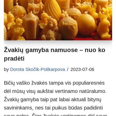
Žvakių gamyba namuose – nuo ko
pradėti
by
Dorota Skočik-Polikarpova
2023-07-06
Bičių vaško žvakės tampa vis populiaresnės
dėl mūsų visų aukštai vertinamo natūralumo.
Žvakių gamyba taip pat labai aktuali bitynų
savininkams, nes tai puikus būdas padidinti
savo pelną. Šios žvakės vertinamos dėl savo