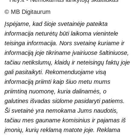
© MB Digitaurum
Įspėjame, kad šioje svetainėje pateikta
informacija neturėtų būti laikoma vienintele
teisinga informacija. Nors svetainę kuriame ir
informaciją joje tikriname įvairiuose šaltiniuose,
tačiau netikslumų, klaidų ir neteisingų faktų joje
gali pasitaikyti. Rekomenduojame visą
informaciją priimti kaip šiuo metu mums
priimtiną nuomonę, kuria dalinamės, o
galutines išvadas siūlome pasidaryti patiems.
Ši svetainė yra nemokama Jums naudotis,
tačiau mes gauname komisinius ir pajamas iš
įmonių, kurių reklamą matote joje. Reklama