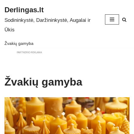
Derlingas.lt
Skip
Sodininkystė, Daržininkystė, Augalai ir
to
Ūkis
content
Žvakių gamyba
PARTNERIO REKLAMA
Žvakių gamyba