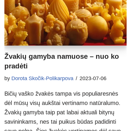
Žvakių gamyba namuose – nuo ko
pradėti
by
Dorota Skočik-Polikarpova
2023-07-06
Bičių vaško žvakės tampa vis populiaresnės
dėl mūsų visų aukštai vertinamo natūralumo.
Žvakių gamyba taip pat labai aktuali bitynų
savininkams, nes tai puikus būdas padidinti
savo pelną. Šios žvakės vertinamos dėl savo