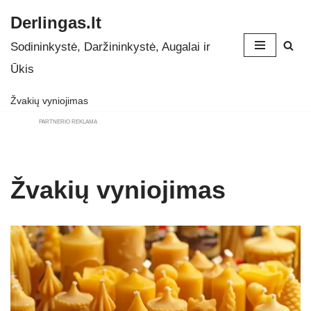
Derlingas.lt
Skip
Sodininkystė, Daržininkystė, Augalai ir
to
Ūkis
content
Žvakių vyniojimas
PARTNERIO REKLAMA
Žvakių vyniojimas