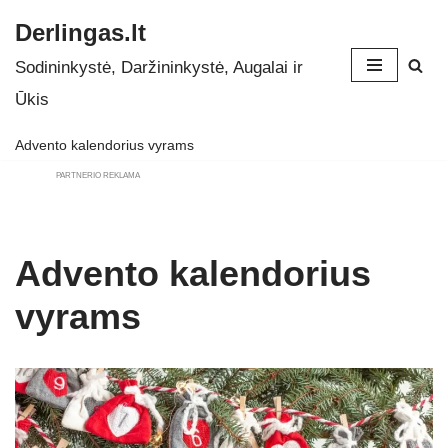
Derlingas.lt
Skip
Sodininkystė, Daržininkystė, Augalai ir
to
Ūkis
content
Advento kalendorius vyrams
PARTNERIO REKLAMA
Advento kalendorius
vyrams