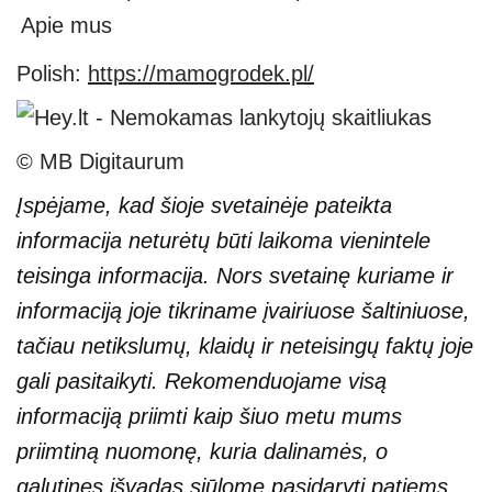
Apie mus
Polish:
https://mamogrodek.pl/
© MB Digitaurum
Įspėjame, kad šioje svetainėje pateikta
informacija neturėtų būti laikoma vienintele
teisinga informacija. Nors svetainę kuriame ir
informaciją joje tikriname įvairiuose šaltiniuose,
tačiau netikslumų, klaidų ir neteisingų faktų joje
gali pasitaikyti. Rekomenduojame visą
informaciją priimti kaip šiuo metu mums
priimtiną nuomonę, kuria dalinamės, o
galutines išvadas siūlome pasidaryti patiems.