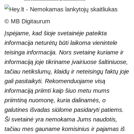
© MB Digitaurum
Įspėjame, kad šioje svetainėje pateikta
informacija neturėtų būti laikoma vienintele
teisinga informacija. Nors svetainę kuriame ir
informaciją joje tikriname įvairiuose šaltiniuose,
tačiau netikslumų, klaidų ir neteisingų faktų joje
gali pasitaikyti. Rekomenduojame visą
informaciją priimti kaip šiuo metu mums
priimtiną nuomonę, kuria dalinamės, o
galutines išvadas siūlome pasidaryti patiems.
Ši svetainė yra nemokama Jums naudotis,
tačiau mes gauname komisinius ir pajamas iš