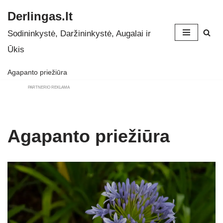
Derlingas.lt
Skip
Sodininkystė, Daržininkystė, Augalai ir
to
Ūkis
content
Agapanto priežiūra
PARTNERIO REKLAMA
Agapanto priežiūra