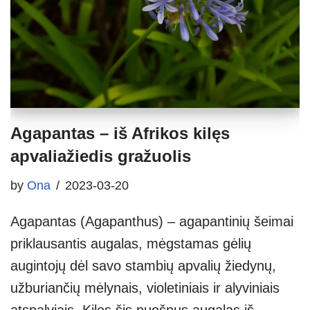
Agapantas – iš Afrikos kilęs
apvaliažiedis gražuolis
by
Ona
2023-03-20
Agapantas (Agapanthus) – agapantinių šeimai
priklausantis augalas, mėgstamas gėlių
augintojų dėl savo stambių apvalių žiedynų,
užburiančių mėlynais, violetiniais ir alyviniais
atspalviais. Kilęs šis puošnus augalas iš