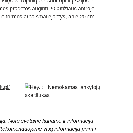
ilęs iš tropinių bei subtropinių Azijos ir
os pradėtos auginti 20 amžiaus antroje
nio formos arba smailėjantys, apie 20 cm
.pl/
ija. Nors svetainę kuriame ir informaciją
ti. Rekomenduojame visą informaciją priimti