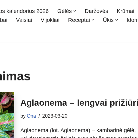
os kalendorius 2026
Gėlės
Daržovės
Krūmai
bai
Vaisiai
Vijokliai
Receptai
Ūkis
Įdo
nimas
Aglaonema – lengvai prižiūri
by
Ona
2023-03-20
Aglaonema (lot. Aglaonema) – kambarinė gėlė, išs