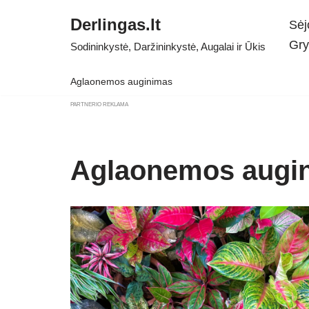
Derlingas.lt
Sėj
Skip
Gry
Sodininkystė, Daržininkystė, Augalai ir Ūkis
to
content
Aglaonemos auginimas
PARTNERIO REKLAMA
Aglaonemos augi