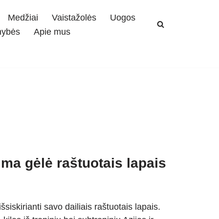
Medžiai
Vaistažolės
Uogos
mybės
Apie mus
ma gėlė raštuotais lapais
iskirianti savo dailiais raštuotais lapais.