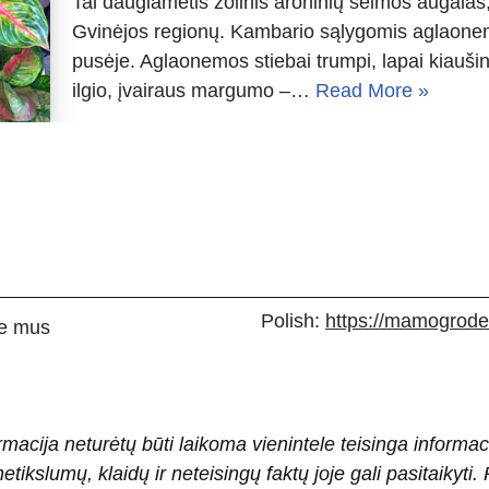
Tai daugiametis žolinis aroninių šeimos augalas, k
Gvinėjos regionų. Kambario sąlygomis aglaonem
pusėje. Aglaonemos stiebai trumpi, lapai kiauši
ilgio, įvairaus margumo –…
Read More »
Polish:
https://mamogrodek
e mus
rmacija neturėtų būti laikoma vienintele teisinga informac
 netikslumų, klaidų ir neteisingų faktų joje gali pasitaiky