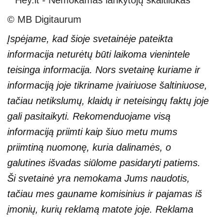
© MB Digitaurum
Įspėjame, kad šioje svetainėje pateikta
informacija neturėtų būti laikoma vienintele
teisinga informacija. Nors svetainę kuriame ir
informaciją joje tikriname įvairiuose šaltiniuose,
tačiau netikslumų, klaidų ir neteisingų faktų joje
gali pasitaikyti. Rekomenduojame visą
informaciją priimti kaip šiuo metu mums
priimtiną nuomonę, kuria dalinamės, o
galutines išvadas siūlome pasidaryti patiems.
Ši svetainė yra nemokama Jums naudotis,
tačiau mes gauname komisinius ir pajamas iš
įmonių, kurių reklamą matote joje. Reklama