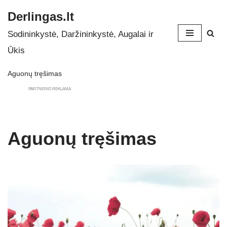
Derlingas.lt
Skip
Sodininkystė, Daržininkystė, Augalai ir
to
Ūkis
content
Aguonų tręšimas
PARTNERIO REKLAMA
Aguonų tręšimas