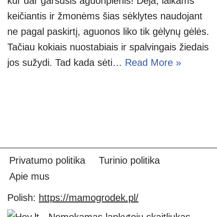
kur dar garsusis aguonpienis! Deja, laikams
keičiantis ir žmonėms šias sėklytes naudojant
ne pagal paskirtį, aguonos liko tik gėlynų gėlės.
Tačiau kokiais nuostabiais ir spalvingais žiedais
jos sužydi. Tad kada sėti…
Read More »
Privatumo politika
Turinio politika
Apie mus
Polish:
https://mamogrodek.pl/