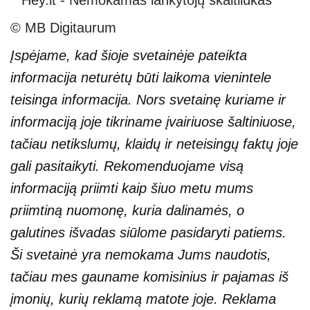
© MB Digitaurum
Įspėjame, kad šioje svetainėje pateikta
informacija neturėtų būti laikoma vienintele
teisinga informacija. Nors svetainę kuriame ir
informaciją joje tikriname įvairiuose šaltiniuose,
tačiau netikslumų, klaidų ir neteisingų faktų joje
gali pasitaikyti. Rekomenduojame visą
informaciją priimti kaip šiuo metu mums
priimtiną nuomonę, kuria dalinamės, o
galutines išvadas siūlome pasidaryti patiems.
Ši svetainė yra nemokama Jums naudotis,
tačiau mes gauname komisinius ir pajamas iš
įmonių, kurių reklamą matote joje. Reklama