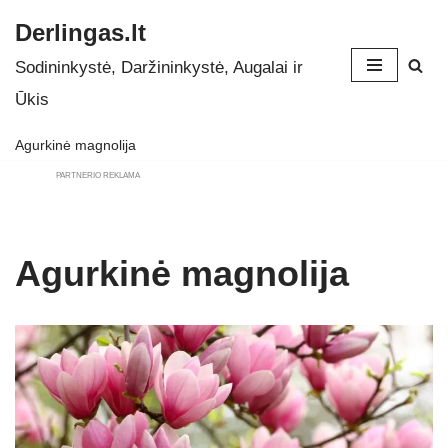
Derlingas.lt
Skip
Sodininkystė, Daržininkystė, Augalai ir
to
Ūkis
content
Agurkinė magnolija
PARTNERIO REKLAMA
Agurkinė magnolija