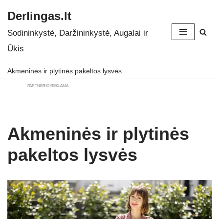
Derlingas.lt
Skip
Sodininkystė, Daržininkystė, Augalai ir
to
Ūkis
content
Akmeninės ir plytinės pakeltos lysvės
PARTNERIO REKLAMA
Akmeninės ir plytinės
pakeltos lysvės