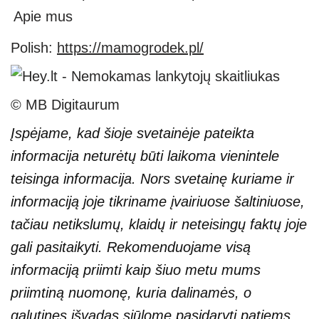
Apie mus
Polish:
https://mamogrodek.pl/
© MB Digitaurum
Įspėjame, kad šioje svetainėje pateikta
informacija neturėtų būti laikoma vienintele
teisinga informacija. Nors svetainę kuriame ir
informaciją joje tikriname įvairiuose šaltiniuose,
tačiau netikslumų, klaidų ir neteisingų faktų joje
gali pasitaikyti. Rekomenduojame visą
informaciją priimti kaip šiuo metu mums
priimtiną nuomonę, kuria dalinamės, o
galutines išvadas siūlome pasidaryti patiems.