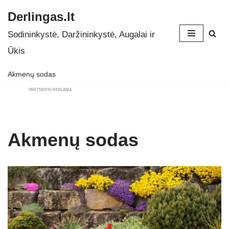
Derlingas.lt
Skip
Sodininkystė, Daržininkystė, Augalai ir
to
Ūkis
content
Akmenų sodas
PARTNERIO REKLAMA
Akmenų sodas