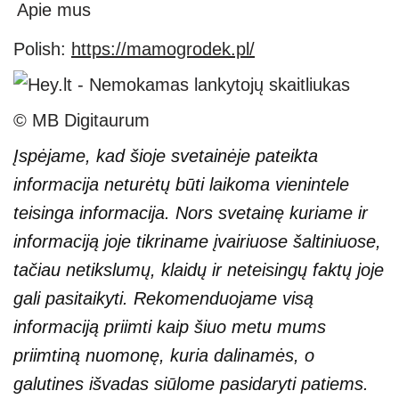
Apie mus
Polish:
https://mamogrodek.pl/
© MB Digitaurum
Įspėjame, kad šioje svetainėje pateikta
informacija neturėtų būti laikoma vienintele
teisinga informacija. Nors svetainę kuriame ir
informaciją joje tikriname įvairiuose šaltiniuose,
tačiau netikslumų, klaidų ir neteisingų faktų joje
gali pasitaikyti. Rekomenduojame visą
informaciją priimti kaip šiuo metu mums
priimtiną nuomonę, kuria dalinamės, o
galutines išvadas siūlome pasidaryti patiems.