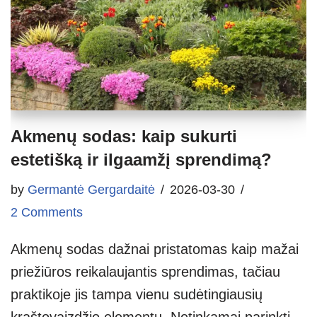
Akmenų sodas: kaip sukurti
estetišką ir ilgaamžį sprendimą?
by
Germantė Gergardaitė
2026-03-30
2 Comments
Akmenų sodas dažnai pristatomas kaip mažai
priežiūros reikalaujantis sprendimas, tačiau
praktikoje jis tampa vienu sudėtingiausių
kraštovaizdžio elementų. Netinkamai parinkti