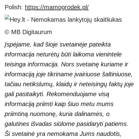
Polish:
https://mamogrodek.pl/
© MB Digitaurum
Įspėjame, kad šioje svetainėje pateikta
informacija neturėtų būti laikoma vienintele
teisinga informacija. Nors svetainę kuriame ir
informaciją joje tikriname įvairiuose šaltiniuose,
tačiau netikslumų, klaidų ir neteisingų faktų joje
gali pasitaikyti. Rekomenduojame visą
informaciją priimti kaip šiuo metu mums
priimtiną nuomonę, kuria dalinamės, o
galutines išvadas siūlome pasidaryti patiems.
Ši svetainė yra nemokama Jums naudotis,