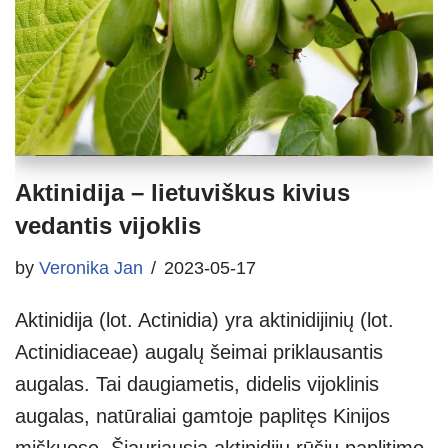
Aktinidija – lietuviškus kivius
vedantis vijoklis
by
Veronika Jan
2023-05-17
Aktinidija (lot. Actinidia) yra aktinidijinių (lot.
Actinidiaceae) augalų šeimai priklausantis
augalas. Tai daugiametis, didelis vijoklinis
augalas, natūraliai gamtoje paplitęs Kinijos
miškuose. Šiauriausia aktinidijų rūšių paplitimo