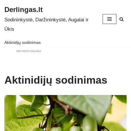
Derlingas.lt
Skip
Sodininkystė, Daržininkystė, Augalai ir
to
Ūkis
content
Aktinidijų sodinimas
PARTNERIO REKLAMA
Aktinidijų sodinimas