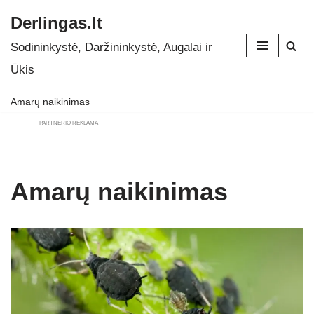
Derlingas.lt
Skip
Sodininkystė, Daržininkystė, Augalai ir
to
Ūkis
content
Amarų naikinimas
PARTNERIO REKLAMA
Amarų naikinimas