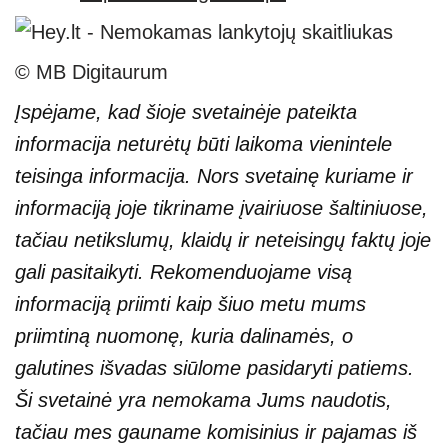
© MB Digitaurum
Įspėjame, kad šioje svetainėje pateikta
informacija neturėtų būti laikoma vienintele
teisinga informacija. Nors svetainę kuriame ir
informaciją joje tikriname įvairiuose šaltiniuose,
tačiau netikslumų, klaidų ir neteisingų faktų joje
gali pasitaikyti. Rekomenduojame visą
informaciją priimti kaip šiuo metu mums
priimtiną nuomonę, kuria dalinamės, o
galutines išvadas siūlome pasidaryti patiems.
Ši svetainė yra nemokama Jums naudotis,
tačiau mes gauname komisinius ir pajamas iš