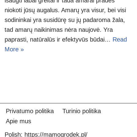
išaugti labai greitai ir tada amarai pradės
niokoti jūsų augalus. Amarų yra visur, bei visi
sodininkai yra susidūrę su jų padaroma žala,
tad amarų naikinimas nėra naujovė. Yra
paprasti, natūralūs ir efektyvūs būdai…
Read
More »
Privatumo politika
Turinio politika
Apie mus
Polish:
https://mamogrodek.pl/