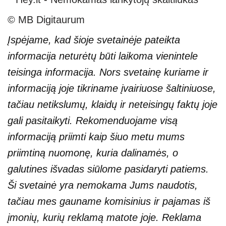
© MB Digitaurum
Įspėjame, kad šioje svetainėje pateikta
informacija neturėtų būti laikoma vienintele
teisinga informacija. Nors svetainę kuriame ir
informaciją joje tikriname įvairiuose šaltiniuose,
tačiau netikslumų, klaidų ir neteisingų faktų joje
gali pasitaikyti. Rekomenduojame visą
informaciją priimti kaip šiuo metu mums
priimtiną nuomonę, kuria dalinamės, o
galutines išvadas siūlome pasidaryti patiems.
Ši svetainė yra nemokama Jums naudotis,
tačiau mes gauname komisinius ir pajamas iš
įmonių, kurių reklamą matote joje. Reklama