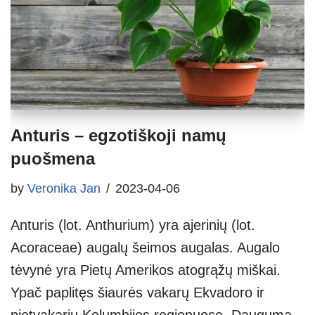
Anturis – egzotiškoji namų
puošmena
by
Veronika Jan
2023-04-06
Anturis (lot. Anthurium) yra ajerinių (lot.
Acoraceae) augalų šeimos augalas. Augalo
tėvynė yra Pietų Amerikos atogrąžų miškai.
Ypač paplitęs šiaurės vakarų Ekvadoro ir
pietvakarių Kolumbijos regionuose. Dauguma