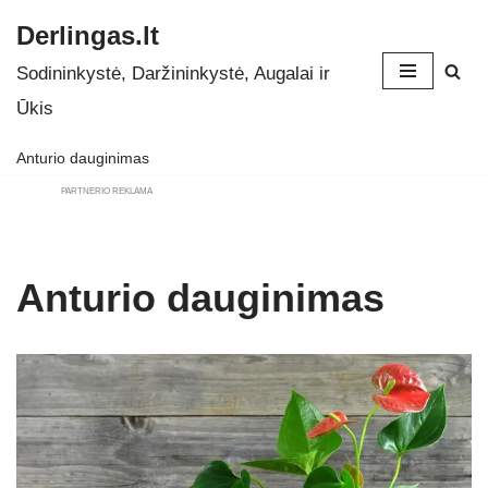
Derlingas.lt
Skip
Sodininkystė, Daržininkystė, Augalai ir
to
Ūkis
content
Anturio dauginimas
PARTNERIO REKLAMA
Anturio dauginimas