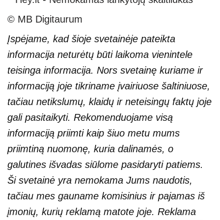
© MB Digitaurum
Įspėjame, kad šioje svetainėje pateikta
informacija neturėtų būti laikoma vienintele
teisinga informacija. Nors svetainę kuriame ir
informaciją joje tikriname įvairiuose šaltiniuose,
tačiau netikslumų, klaidų ir neteisingų faktų joje
gali pasitaikyti. Rekomenduojame visą
informaciją priimti kaip šiuo metu mums
priimtiną nuomonę, kuria dalinamės, o
galutines išvadas siūlome pasidaryti patiems.
Ši svetainė yra nemokama Jums naudotis,
tačiau mes gauname komisinius ir pajamas iš
įmonių, kurių reklamą matote joje. Reklama