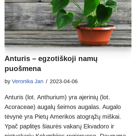
Anturis – egzotiškoji namų
puošmena
by
Veronika Jan
2023-04-06
Anturis (lot. Anthurium) yra ajerinių (lot.
Acoraceae) augalų šeimos augalas. Augalo
tėvynė yra Pietų Amerikos atogrąžų miškai.
Ypač paplitęs šiaurės vakarų Ekvadoro ir
pietvakarių Kolumbijos regionuose. Dauguma