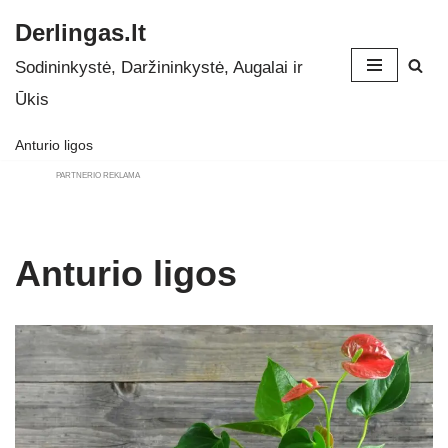
Derlingas.lt
Skip
Sodininkystė, Daržininkystė, Augalai ir
to
Ūkis
content
Anturio ligos
PARTNERIO REKLAMA
Anturio ligos