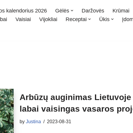
os kalendorius 2026
Gėlės
Daržovės
Krūmai
bai
Vaisiai
Vijokliai
Receptai
Ūkis
Įdo
Arbūzų auginimas Lietuvoje 
labai vaisingas vasaros pro
by
Justina
2023-08-31