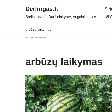
Derlingas.lt
Sėj
Skip
Gry
Sodininkystė, Daržininkystė, Augalai ir Ūkis
to
content
arbūzų laikymas
PARTNERIO REKLAMA
arbūzų laikymas