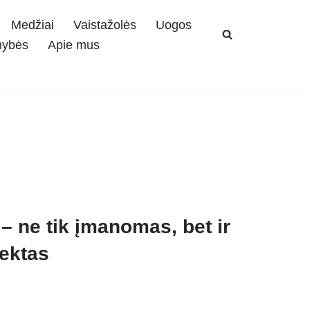
Medžiai
Vaistažolės
Uogos
mybės
Apie mus
– ne tik įmanomas, bet ir
jektas