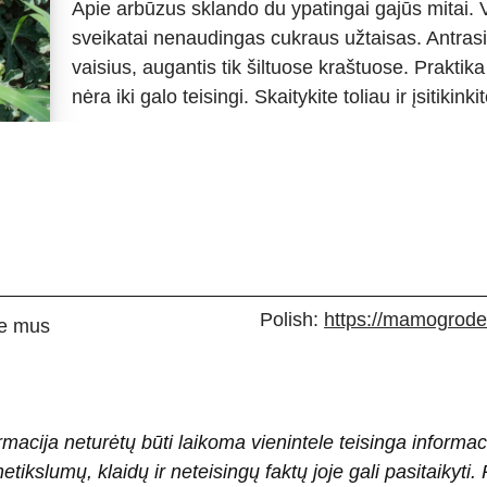
Apie arbūzus sklando du ypatingai gajūs mitai. Vi
sveikatai nenaudingas cukraus užtaisas. Antrasis
vaisius, augantis tik šiltuose kraštuose. Praktika
nėra iki galo teisingi. Skaitykite toliau ir įsitikin
Polish:
https://mamogrodek
e mus
rmacija neturėtų būti laikoma vienintele teisinga informac
 netikslumų, klaidų ir neteisingų faktų joje gali pasitaiky