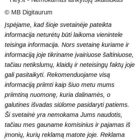
© MB Digitaurum
Įspėjame, kad šioje svetainėje pateikta
informacija neturėtų būti laikoma vienintele
teisinga informacija. Nors svetainę kuriame ir
informaciją joje tikriname įvairiuose šaltiniuose,
tačiau netikslumų, klaidų ir neteisingų faktų joje
gali pasitaikyti. Rekomenduojame visą
informaciją priimti kaip šiuo metu mums
priimtiną nuomonę, kuria dalinamės, o
galutines išvadas siūlome pasidaryti patiems.
Ši svetainė yra nemokama Jums naudotis,
tačiau mes gauname komisinius ir pajamas iš
įmonių, kurių reklamą matote joje. Reklama