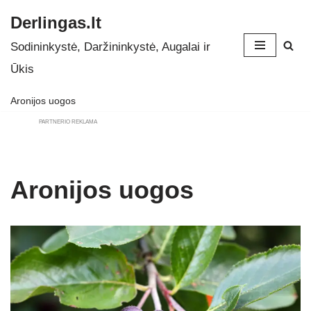
Derlingas.lt
Skip
Sodininkystė, Daržininkystė, Augalai ir
to
Ūkis
content
Aronijos uogos
PARTNERIO REKLAMA
Aronijos uogos