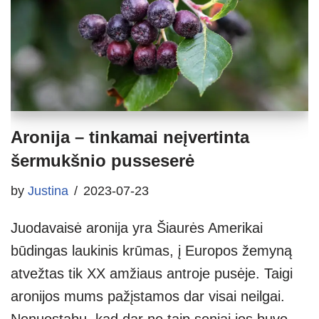
Aronija – tinkamai neįvertinta
šermukšnio pusseserė
by
Justina
2023-07-23
Juodavaisė aronija yra Šiaurės Amerikai
būdingas laukinis krūmas, į Europos žemyną
atvežtas tik XX amžiaus antroje pusėje. Taigi
aronijos mums pažįstamos dar visai neilgai.
Nenuostabu, kad dar ne taip seniai jos buvo