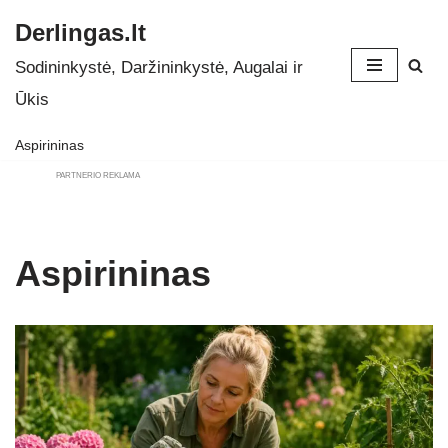
Derlingas.lt
Skip
Sodininkystė, Daržininkystė, Augalai ir
to
Ūkis
content
Aspirininas
PARTNERIO REKLAMA
Aspirininas