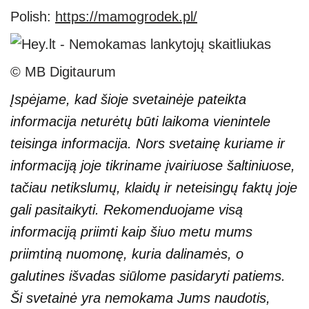
Polish:
https://mamogrodek.pl/
© MB Digitaurum
Įspėjame, kad šioje svetainėje pateikta
informacija neturėtų būti laikoma vienintele
teisinga informacija. Nors svetainę kuriame ir
informaciją joje tikriname įvairiuose šaltiniuose,
tačiau netikslumų, klaidų ir neteisingų faktų joje
gali pasitaikyti. Rekomenduojame visą
informaciją priimti kaip šiuo metu mums
priimtiną nuomonę, kuria dalinamės, o
galutines išvadas siūlome pasidaryti patiems.
Ši svetainė yra nemokama Jums naudotis,