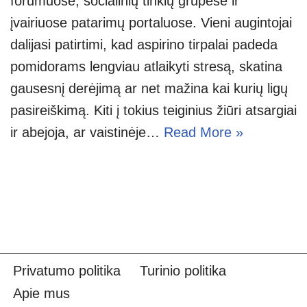
forumuose, socialinių tinklų grupėse ir
įvairiuose patarimų portaluose. Vieni augintojai
dalijasi patirtimi, kad aspirino tirpalai padeda
pomidorams lengviau atlaikyti stresą, skatina
gausesnį derėjimą ar net mažina kai kurių ligų
pasireiškimą. Kiti į tokius teiginius žiūri atsargiai
ir abejoja, ar vaistinėje…
Read More »
Privatumo politika
Turinio politika
Apie mus