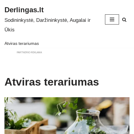
Derlingas.lt
Skip
Sodininkystė, Daržininkystė, Augalai ir
to
Ūkis
content
Atviras terariumas
PARTNERIO REKLAMA
Atviras terariumas