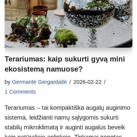
Terariumas: kaip sukurti gyvą mini
ekosistemą namuose?
by
Germantė Gergardaitė
2026-02-22
1 Comments
Terariumas – tai kompaktiška augalų auginimo
sistema, leidžianti namų sąlygomis sukurti
stabilų mikroklimatą ir auginti augalus beveik
kaip natūralioje aplinkoje. Tinkamai įrengtas