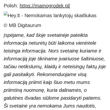
Polish:
https://mamogrodek.pl/
© MB Digitaurum
Įspėjame, kad šioje svetainėje pateikta
informacija neturėtų būti laikoma vienintele
teisinga informacija. Nors svetainę kuriame ir
informaciją joje tikriname įvairiuose šaltiniuose,
tačiau netikslumų, klaidų ir neteisingų faktų joje
gali pasitaikyti. Rekomenduojame visą
informaciją priimti kaip šiuo metu mums
priimtiną nuomonę, kuria dalinamės, o
galutines išvadas siūlome pasidaryti patiems.
Ši svetainė yra nemokama Jums naudotis,