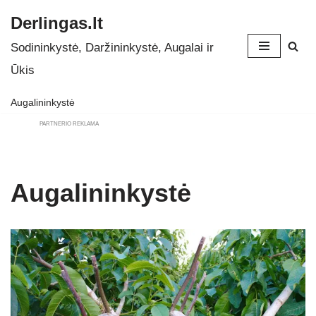
Derlingas.lt
Skip
Sodininkystė, Daržininkystė, Augalai ir
to
Ūkis
content
Augalininkystė
PARTNERIO REKLAMA
Augalininkystė