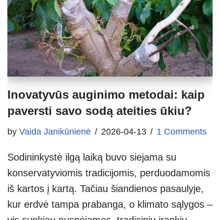
Inovatyvūs auginimo metodai: kaip
paversti savo sodą ateities ūkiu?
by
Vaida Janikūnienė
2026-04-13
1 Comments
Sodininkystė ilgą laiką buvo siejama su
konservatyviomis tradicijomis, perduodamomis
iš kartos į kartą. Tačiau šiandienos pasaulyje,
kur erdvė tampa prabanga, o klimato sąlygos –
vis sunkiau nuspėjamos, tradicinių įrankių