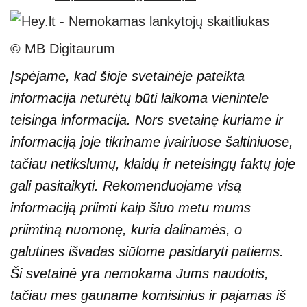
© MB Digitaurum
Įspėjame, kad šioje svetainėje pateikta
informacija neturėtų būti laikoma vienintele
teisinga informacija. Nors svetainę kuriame ir
informaciją joje tikriname įvairiuose šaltiniuose,
tačiau netikslumų, klaidų ir neteisingų faktų joje
gali pasitaikyti. Rekomenduojame visą
informaciją priimti kaip šiuo metu mums
priimtiną nuomonę, kuria dalinamės, o
galutines išvadas siūlome pasidaryti patiems.
Ši svetainė yra nemokama Jums naudotis,
tačiau mes gauname komisinius ir pajamas iš