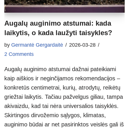
Augalų auginimo atstumai: kada
laikytis, o kada laužyti taisykles?
by
Germantė Gergardaitė
2026-03-28
2 Comments
Augalų auginimo atstumai dažnai pateikiami
kaip aiškios ir neginčijamos rekomendacijos –
konkretūs centimetrai, kurių, atrodytų, reikėtų
griežtai laikytis. Tačiau pažvelgus giliau, tampa
akivaizdu, kad tai nėra universalios taisyklės.
Skirtingos dirvožemio sąlygos, klimatas,
auginimo būdai ar net pasirinktos veislės gali iš