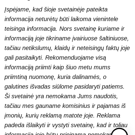
Įspėjame, kad šioje svetainėje pateikta
informacija neturėtų būti laikoma vienintele
teisinga informacija. Nors svetainę kuriame ir
informaciją joje tikriname įvairiuose šaltiniuose,
tačiau netikslumų, klaidų ir neteisingų faktų joje
gali pasitaikyti. Rekomenduojame visą
informaciją priimti kaip šiuo metu mums
priimtiną nuomonę, kuria dalinamės, o
galutines išvadas siūlome pasidaryti patiems.
Ši svetainė yra nemokama Jums naudotis,
tačiau mes gauname komisinius ir pajamas iš
įmonių, kurių reklamą matote joje. Reklama
padeda išlaikyti ir vystyti svetainę, kad ir toliau
informacija joje būtų prieinama nemokamai.