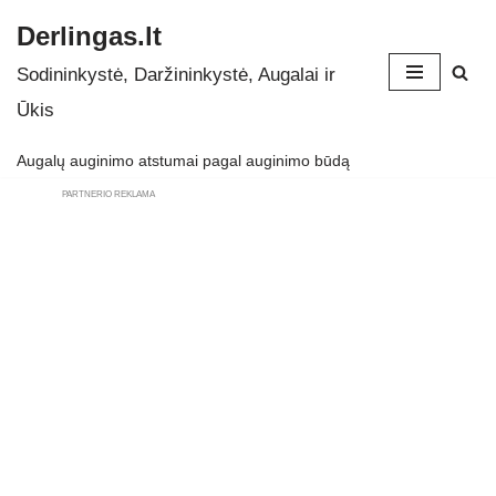
Derlingas.lt
Skip
Sodininkystė, Daržininkystė, Augalai ir
to
Ūkis
content
Augalų auginimo atstumai pagal auginimo būdą
PARTNERIO REKLAMA