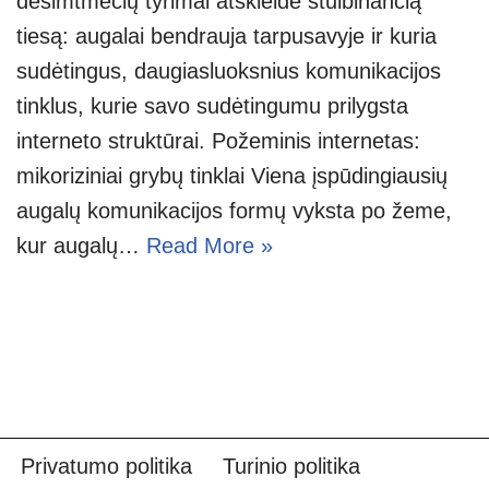
dešimtmečių tyrimai atskleidė stulbinančią
tiesą: augalai bendrauja tarpusavyje ir kuria
sudėtingus, daugiasluoksnius komunikacijos
tinklus, kurie savo sudėtingumu prilygsta
interneto struktūrai. Požeminis internetas:
mikoriziniai grybų tinklai Viena įspūdingiausių
augalų komunikacijos formų vyksta po žeme,
kur augalų…
Read More »
Privatumo politika
Turinio politika