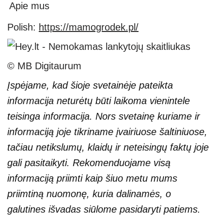
Apie mus
Polish:
https://mamogrodek.pl/
© MB Digitaurum
Įspėjame, kad šioje svetainėje pateikta
informacija neturėtų būti laikoma vienintele
teisinga informacija. Nors svetainę kuriame ir
informaciją joje tikriname įvairiuose šaltiniuose,
tačiau netikslumų, klaidų ir neteisingų faktų joje
gali pasitaikyti. Rekomenduojame visą
informaciją priimti kaip šiuo metu mums
priimtiną nuomonę, kuria dalinamės, o
galutines išvadas siūlome pasidaryti patiems.