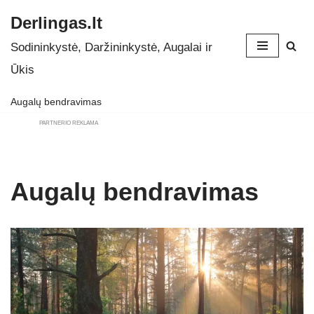
Derlingas.lt
Skip
Sodininkystė, Daržininkystė, Augalai ir
to
Ūkis
content
Augalų bendravimas
PARTNERIO REKLAMA
Augalų bendravimas