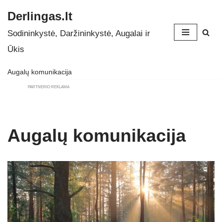
Derlingas.lt
Skip
Sodininkystė, Daržininkystė, Augalai ir
to
Ūkis
content
Augalų komunikacija
PARTNERIO REKLAMA
Augalų komunikacija