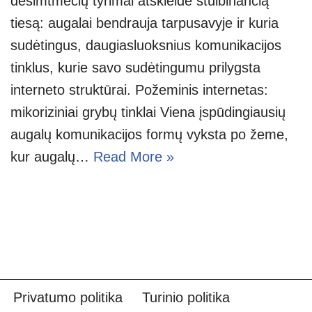
dešimtmečių tyrimai atskleidė stulbinančią
tiesą: augalai bendrauja tarpusavyje ir kuria
sudėtingus, daugiasluoksnius komunikacijos
tinklus, kurie savo sudėtingumu prilygsta
interneto struktūrai. Požeminis internetas:
mikoriziniai grybų tinklai Viena įspūdingiausių
augalų komunikacijos formų vyksta po žeme,
kur augalų…
Read More »
Privatumo politika
Turinio politika