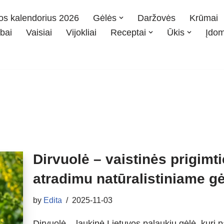
os kalendorius 2026
Gėlės
Daržovės
Krūmai
bai
Vaisiai
Vijokliai
Receptai
Ūkis
Įdo
Dirvuolė – vaistinės prigimtie
atradimu natūralistiniame g
by
Edita
2025-11-03
Dirvuolė – laukinė Lietuvos palaukių gėlė, kuri p