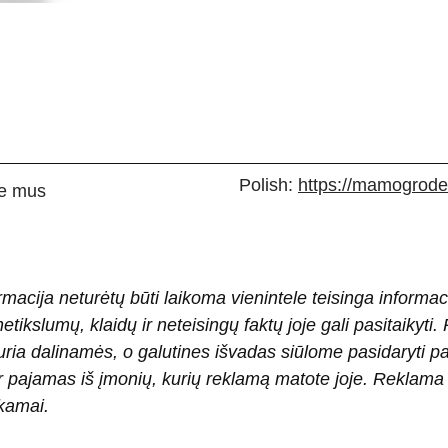
Polish:
https://mamogrodek
e mus
rmacija neturėtų būti laikoma vienintele teisinga informac
 netikslumų, klaidų ir neteisingų faktų joje gali pasitaiky
ria dalinamės, o galutines išvadas siūlome pasidaryti 
pajamas iš įmonių, kurių reklamą matote joje. Reklama pad
okamai.