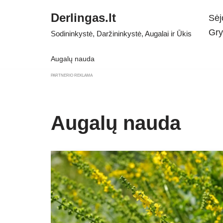
Derlingas.lt
Sėj
Skip
Gry
Sodininkystė, Daržininkystė, Augalai ir Ūkis
to
content
Augalų nauda
PARTNERIO REKLAMA
Augalų nauda