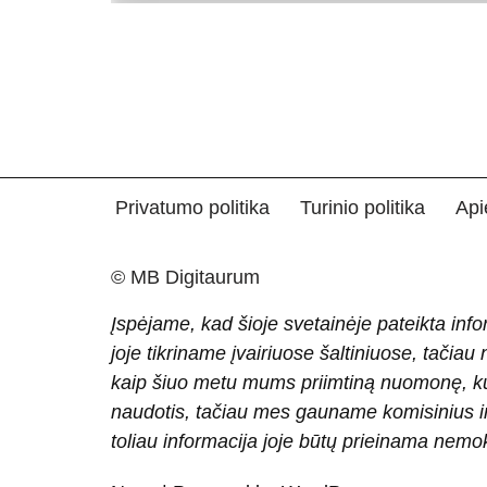
Privatumo politika
Turinio politika
Api
© MB Digitaurum
Įspėjame, kad šioje svetainėje pateikta info
joje tikriname įvairiuose šaltiniuose, tačiau
kaip šiuo metu mums priimtiną nuomonę, ku
naudotis, tačiau mes gauname komisinius ir 
toliau informacija joje būtų prieinama nem