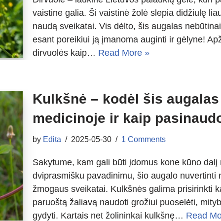
vaistine galia. Ši vaistinė žolė slepia didžiulę li
naudą sveikatai. Vis dėlto, šis augalas nebūtinai 
esant poreikiui ją įmanoma auginti ir gėlyne! Ap
dirvuolės kaip…
Read More »
Kulkšnė – kodėl šis augalas 
medicinoje ir kaip pasinaud
by
Edita
2025-05-30
1 Comments
Sakytume, kam gali būti įdomus kone kūno dalį 
dviprasmišku pavadinimu, šio augalo nuvertinti n
žmogaus sveikatai. Kulkšnės galima prisirinkti 
paruoštą žaliavą naudoti grožiui puoselėti, mity
gydyti. Kartais net žolininkai kulkšnę…
Read Mo