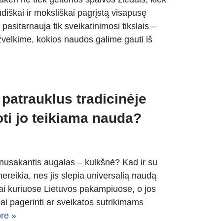
audiškai ir moksliškai pagrįstą visapusę
pasitarnauja tik sveikatinimosi tikslais –
žvelkime, kokios naudos galime gauti iš
patrauklus tradicinėje
oti jo teikiama nauda?
nusakantis augalas – kulkšnė? Kad ir su
ereikia, nes jis slepia universalią naudą
kai kuriuose Lietuvos pakampiuose, o jos
bai pagerinti ar sveikatos sutrikimams
re »