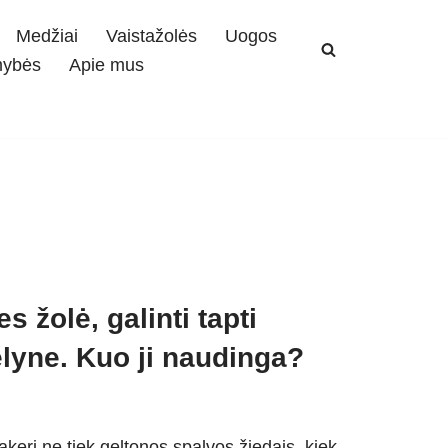
Medžiai
Vaistažolės
Uogos
mybės
Apie mus
s žolė, galinti tapti
ėlyne. Kuo ji naudinga?
akeri ne tiek geltonos spalvos žiedais, kiek