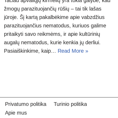
Tačiau apvaliųjų kirmėlių yra tokia galybė, kad
žmogų parazituojančių rūšių – tai tik lašas
jūroje. Šį kartą pakalbėkime apie vabzdžius
parazituojančius nematodus, kuriuos galime
pritaikyti savo reikmėms, ir apie kultūrinių
augalų nematodus, kurie kenkia jų derliui.
Pasiaiškinkime, kaip…
Read More »
Privatumo politika
Turinio politika
Apie mus