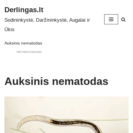
Derlingas.lt
Skip
Sodininkystė, Daržininkystė, Augalai ir
to
Ūkis
content
Auksinis nematodas
PARTNERIO REKLAMA
Auksinis nematodas