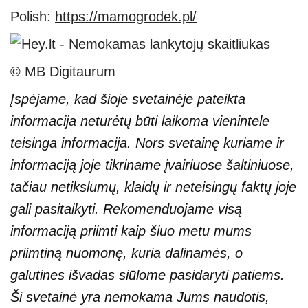
Polish:
https://mamogrodek.pl/
© MB Digitaurum
Įspėjame, kad šioje svetainėje pateikta
informacija neturėtų būti laikoma vienintele
teisinga informacija. Nors svetainę kuriame ir
informaciją joje tikriname įvairiuose šaltiniuose,
tačiau netikslumų, klaidų ir neteisingų faktų joje
gali pasitaikyti. Rekomenduojame visą
informaciją priimti kaip šiuo metu mums
priimtiną nuomonę, kuria dalinamės, o
galutines išvadas siūlome pasidaryti patiems.
Ši svetainė yra nemokama Jums naudotis,